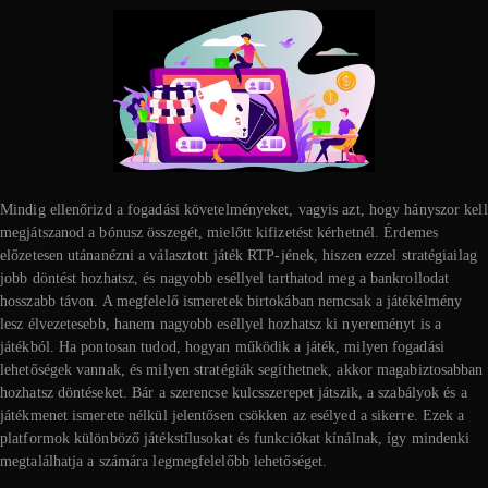
Mindig ellenőrizd a fogadási követelményeket, vagyis azt, hogy hányszor kell
megjátszanod a bónusz összegét, mielőtt kifizetést kérhetnél. Érdemes
előzetesen utánanézni a választott játék RTP-jének, hiszen ezzel stratégiailag
jobb döntést hozhatsz, és nagyobb eséllyel tarthatod meg a bankrollodat
hosszabb távon. A megfelelő ismeretek birtokában nemcsak a játékélmény
lesz élvezetesebb, hanem nagyobb eséllyel hozhatsz ki nyereményt is a
játékból. Ha pontosan tudod, hogyan működik a játék, milyen fogadási
lehetőségek vannak, és milyen stratégiák segíthetnek, akkor magabiztosabban
hozhatsz döntéseket. Bár a szerencse kulcsszerepet játszik, a szabályok és a
játékmenet ismerete nélkül jelentősen csökken az esélyed a sikerre. Ezek a
platformok különböző játékstílusokat és funkciókat kínálnak, így mindenki
megtalálhatja a számára legmegfelelőbb lehetőséget.