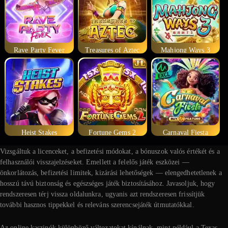
Rave Party Fever
Treasures of Aztec
Mahjong Ways 3
Heist Stakes
Fortune Gems 2
Carnaval Fiesta
Vizsgáltuk a licenceket, a befizetési módokat, a bónuszok valós értékét és a
felhasználói visszajelzéseket. Emellett a felelős játék eszközei —
önkorlátozás, befizetési limitek, kizárási lehetőségek — elengedhetetlenek a
hosszú távú biztonság és egészséges játék biztosításához. Javasoljuk, hogy
rendszeresen térj vissza oldalunkra, ugyanis azt rendszeresen frissítjük
további hasznos tippekkel és releváns szerencsejáték útmutatókkal.
Az online kaszinók különböző változatokat kínálnak, mint például a Texas