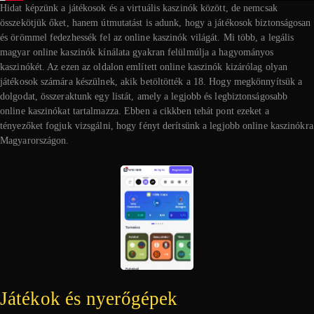
Hidat képzünk a játékosok és a virtuális kaszinók között, de nemcsak
összekötjük őket, hanem útmutatást is adunk, hogy a játékosok biztonságosan
és örömmel fedezhessék fel az online kaszinók világát. Mi több, a legális
magyar online kaszinók kínálata gyakran felülmúlja a hagyományos
kaszinókét. Az ezen az oldalon említett online kaszinók kizárólag olyan
játékosok számára készülnek, akik betöltötték a 18. Hogy megkönnyítsük a
dolgodat, összeraktunk egy listát, amely a legjobb és legbiztonságosabb
online kaszinókat tartalmazza. Ebben a cikkben tehát pont ezeket a
tényezőket fogjuk vizsgálni, hogy fényt derítsünk a legjobb online kaszinókra
Magyarországon.
Játékok és nyerőgépek