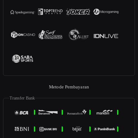
Metode Pembayaran
Transfer Bank