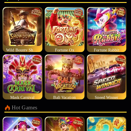
Wild Bounty Showdown
Fortune Ox
Fortune Rabbit
Mask Carnival
Bali Vacation
Speed Winner
Hot Games