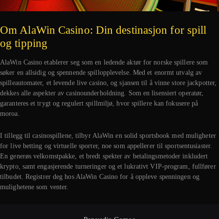
Om AlaWin Casino: Din destinasjon for spill
og tipping
AlaWin Casino etablerer seg som en ledende aktør for norske spillere som
søker en allsidig og spennende spillopplevelse. Med et enormt utvalg av
spilleautomater, et levende live casino, og sjansen til å vinne store jackpotter,
dekkes alle aspekter av casinounderholdning. Som en lisensiert operatør,
garanteres et trygt og regulert spillmiljø, hvor spillere kan fokusere på
moroa.
I tillegg til casinospillene, tilbyr AlaWin en solid sportsbook med muligheter
for live betting og virtuelle sporter, noe som appellerer til sportsentusiaster.
En generøs velkomstpakke, et bredt spekter av betalingsmetoder inkludert
krypto, samt engasjerende turneringer og et lukrativt VIP-program, fullfører
tilbudet. Registrer deg hos AlaWin Casino for å oppleve spenningen og
mulighetene som venter.