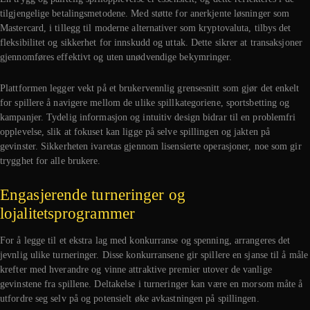
tilgjengelige betalingsmetodene. Med støtte for anerkjente løsninger som
Mastercard, i tillegg til moderne alternativer som kryptovaluta, tilbys det
fleksibilitet og sikkerhet for innskudd og uttak. Dette sikrer at transaksjoner
gjennomføres effektivt og uten unødvendige bekymringer.
Plattformen legger vekt på et brukervennlig grensesnitt som gjør det enkelt
for spillere å navigere mellom de ulike spillkategoriene, sportsbetting og
kampanjer. Tydelig informasjon og intuitiv design bidrar til en problemfri
opplevelse, slik at fokuset kan ligge på selve spillingen og jakten på
gevinster. Sikkerheten ivaretas gjennom lisensierte operasjoner, noe som gir
trygghet for alle brukere.
Engasjerende turneringer og
lojalitetsprogrammer
For å legge til et ekstra lag med konkurranse og spenning, arrangeres det
jevnlig ulike turneringer. Disse konkurransene gir spillere en sjanse til å måle
krefter med hverandre og vinne attraktive premier utover de vanlige
gevinstene fra spillene. Deltakelse i turneringer kan være en morsom måte å
utfordre seg selv på og potensielt øke avkastningen på spillingen.