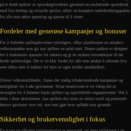
på et bredt spekter av sportsbegivenheter gjennom en omfattende sportsbook
med live betting og virtuelle sporter, tilbyr en komplett underholdningspakke
for alle som søker spenning og sjanser til å vinne.
Fordeler med generøse kampanjer og bonuser
For å forbedre spillopplevelsen ytterligere, tilbyr plattformen en attraktiv
velkomstpakke som gir nye spillere en solid start. Denne pakken er designet
for å maksimere sjansene for suksess og gi en mykere introduksjon til det
brede spillutvalget. Det er en klar fordel for alle som ønsker å utforske hva
som tilbys uten å risikere for mye av egne midler umiddelbart.
Utover velkomsttilbudet, finnes det stadig tilbakevendende kampanjer og
muligheter for å øke gevinstene. Disse insentivene er en viktig del av
strategien for å belønne lojale spillere og opprettholde engasjementet. Ved å
delta i disse aktivitetene, kan spillere dra nytte av ekstra verdi og potensielt
høyere gevinster over tid, noe som gjør hver spilløkt mer givende.
Sikkerhet og brukervennlighet i fokus
En trygg og pålitelig spillopplevelse er essensielt, og dette reflekteres i de