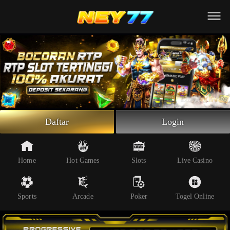
Beranda
Slot Online
Live Casino
Sportsbook
Arcade
Togel Online
Daftar
Login
Poker
Whatsapp
Home
Hot Games
Slots
Live Casino
Telegram
Sports
Arcade
Poker
Togel Online
Livechat