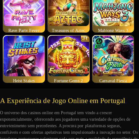
Rave Party Fever
Treasures of Aztec
Mahjong Ways 3
Heist Stakes
Fortune Gems 2
Carnaval Fiesta
A Experiência de Jogo Online em Portugal
O universo dos casinos online em Portugal tem vindo a crescer
exponencialmente, oferecendo aos jogadores uma variedade de opções de
entretenimento sem precedentes. A procura por plataformas seguras,
confiáveis e com ofertas apelativas tem impulsionado a inovação no setor. Os
jogadores portugueses valorizam cada vez mais a qualidade da experiência de