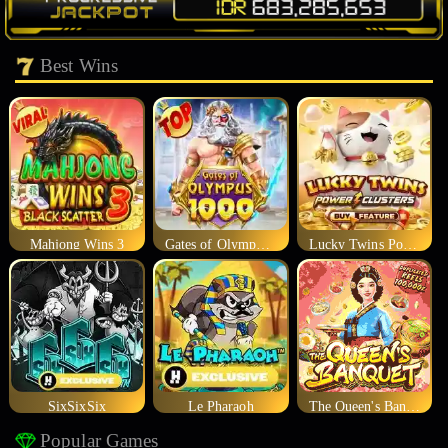
Best Wins
Mahjong Wins 3
Gates of Olympus 1000
Lucky Twins Power Clusters
SixSixSix
Le Pharaoh
The Queen's Banquet
Popular Games