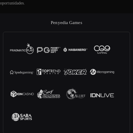
oportunidades.
Penyedia Games