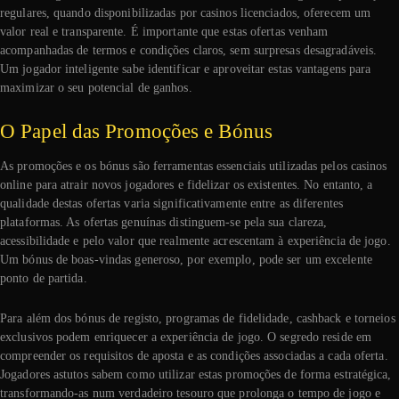
regulares, quando disponibilizadas por casinos licenciados, oferecem um
valor real e transparente. É importante que estas ofertas venham
acompanhadas de termos e condições claros, sem surpresas desagradáveis.
Um jogador inteligente sabe identificar e aproveitar estas vantagens para
maximizar o seu potencial de ganhos.
O Papel das Promoções e Bónus
As promoções e os bónus são ferramentas essenciais utilizadas pelos casinos
online para atrair novos jogadores e fidelizar os existentes. No entanto, a
qualidade destas ofertas varia significativamente entre as diferentes
plataformas. As ofertas genuínas distinguem-se pela sua clareza,
acessibilidade e pelo valor que realmente acrescentam à experiência de jogo.
Um bónus de boas-vindas generoso, por exemplo, pode ser um excelente
ponto de partida.
Para além dos bónus de registo, programas de fidelidade, cashback e torneios
exclusivos podem enriquecer a experiência de jogo. O segredo reside em
compreender os requisitos de aposta e as condições associadas a cada oferta.
Jogadores astutos sabem como utilizar estas promoções de forma estratégica,
transformando-as num verdadeiro tesouro que prolonga o tempo de jogo e