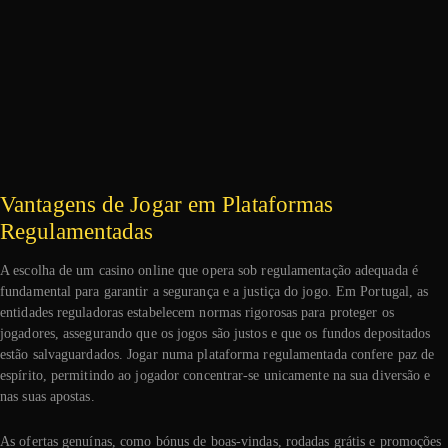
Vantagens de Jogar em Plataformas
Regulamentadas
A escolha de um casino online que opera sob regulamentação adequada é
fundamental para garantir a segurança e a justiça do jogo. Em Portugal, as
entidades reguladoras estabelecem normas rigorosas para proteger os
jogadores, assegurando que os jogos são justos e que os fundos depositados
estão salvaguardados. Jogar numa plataforma regulamentada confere paz de
espírito, permitindo ao jogador concentrar-se unicamente na sua diversão e
nas suas apostas.
As ofertas genuínas, como bónus de boas-vindas, rodadas grátis e promoções