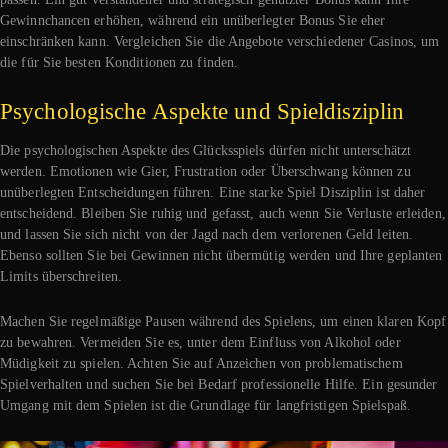
Gewinnchancen erhöhen, während ein unüberlegter Bonus Sie eher
einschränken kann. Vergleichen Sie die Angebote verschiedener Casinos, um
die für Sie besten Konditionen zu finden.
Psychologische Aspekte und Spieldisziplin
Die psychologischen Aspekte des Glücksspiels dürfen nicht unterschätzt
werden. Emotionen wie Gier, Frustration oder Überschwang können zu
unüberlegten Entscheidungen führen. Eine starke Spiel Disziplin ist daher
entscheidend. Bleiben Sie ruhig und gefasst, auch wenn Sie Verluste erleiden,
und lassen Sie sich nicht von der Jagd nach dem verlorenen Geld leiten.
Ebenso sollten Sie bei Gewinnen nicht übermütig werden und Ihre geplanten
Limits überschreiten.
Machen Sie regelmäßige Pausen während des Spielens, um einen klaren Kopf
zu bewahren. Vermeiden Sie es, unter dem Einfluss von Alkohol oder
Müdigkeit zu spielen. Achten Sie auf Anzeichen von problematischem
Spielverhalten und suchen Sie bei Bedarf professionelle Hilfe. Ein gesunder
Umgang mit dem Spielen ist die Grundlage für langfristigen Spielspaß.