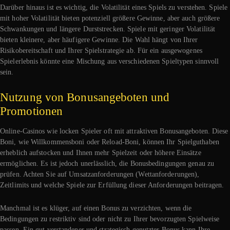
Darüber hinaus ist es wichtig, die Volatilität eines Spiels zu verstehen. Spiele
mit hoher Volatilität bieten potenziell größere Gewinne, aber auch größere
Schwankungen und längere Durststrecken. Spiele mit geringer Volatilität
bieten kleinere, aber häufigere Gewinne. Die Wahl hängt von Ihrer
Risikobereitschaft und Ihrer Spielstrategie ab. Für ein ausgewogenes
Spielerlebnis könnte eine Mischung aus verschiedenen Spieltypen sinnvoll
sein.
Nutzung von Bonusangeboten und
Promotionen
Online-Casinos wie locken Spieler oft mit attraktiven Bonusangeboten. Diese
Boni, wie Willkommensboni oder Reload-Boni, können Ihr Spielguthaben
erheblich aufstocken und Ihnen mehr Spielzeit oder höhere Einsätze
ermöglichen. Es ist jedoch unerlässlich, die Bonusbedingungen genau zu
prüfen. Achten Sie auf Umsatzanforderungen (Wettanforderungen),
Zeitlimits und welche Spiele zur Erfüllung dieser Anforderungen beitragen.
Manchmal ist es klüger, auf einen Bonus zu verzichten, wenn die
Bedingungen zu restriktiv sind oder nicht zu Ihrer bevorzugten Spielweise
passen. Ein gut verstandener und strategisch genutzter Bonus kann Ihre