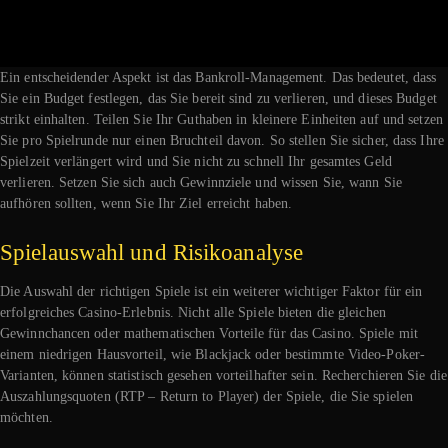
Ein entscheidender Aspekt ist das Bankroll-Management. Das bedeutet, dass
Sie ein Budget festlegen, das Sie bereit sind zu verlieren, und dieses Budget
strikt einhalten. Teilen Sie Ihr Guthaben in kleinere Einheiten auf und setzen
Sie pro Spielrunde nur einen Bruchteil davon. So stellen Sie sicher, dass Ihre
Spielzeit verlängert wird und Sie nicht zu schnell Ihr gesamtes Geld
verlieren. Setzen Sie sich auch Gewinnziele und wissen Sie, wann Sie
aufhören sollten, wenn Sie Ihr Ziel erreicht haben.
Spielauswahl und Risikoanalyse
Die Auswahl der richtigen Spiele ist ein weiterer wichtiger Faktor für ein
erfolgreiches Casino-Erlebnis. Nicht alle Spiele bieten die gleichen
Gewinnchancen oder mathematischen Vorteile für das Casino. Spiele mit
einem niedrigen Hausvorteil, wie Blackjack oder bestimmte Video-Poker-
Varianten, können statistisch gesehen vorteilhafter sein. Recherchieren Sie die
Auszahlungsquoten (RTP – Return to Player) der Spiele, die Sie spielen
möchten.