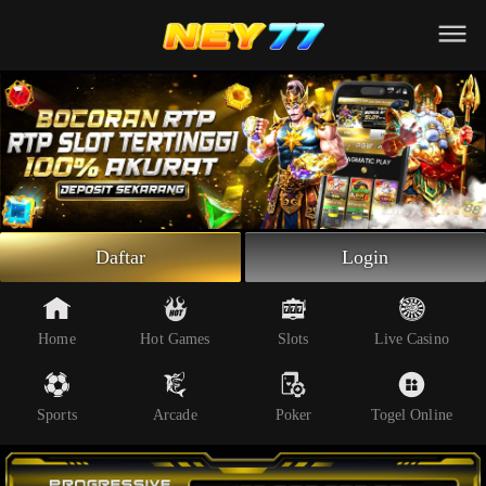
Beranda
Slot Online
Live Casino
Sportsbook
Arcade
Togel Online
Daftar
Login
Poker
Whatsapp
Home
Hot Games
Slots
Live Casino
Telegram
Sports
Arcade
Poker
Togel Online
Livechat