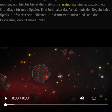
machen, und hierfür bietet die Plattform
starzino site
eine ausgezeichnete
Grundlage für neue Spieler. Dies beinhaltet das Verständnis der Regeln jedes
Spiels, die Wahrscheinlichkeiten, die damit verbunden sind, und die
Festlegung klarer Einsatzlimits.