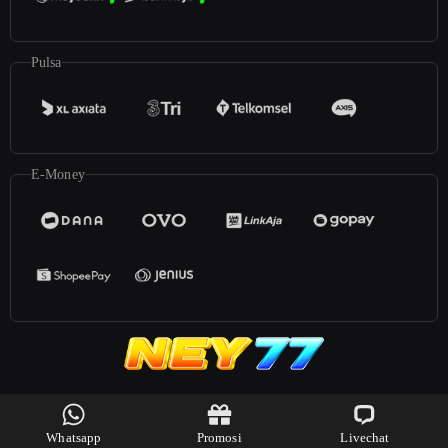
Pulsa
E-Money
©2025
Ney77
. All rights reserved | 18+
Whatsapp
Promosi
Livechat