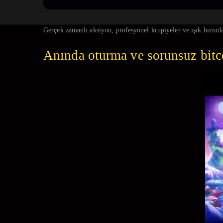
Gerçek zamanlı aksiyon, profesyonel krupiyeler ve ışık hızında 
Anında oturma ve sorunsuz bitc