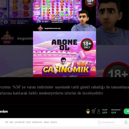
cuttur. %50’ye varan indirimler sayesinde tatili gönül rahatlığı ile tamamlaya
arına katılarak farklı medeniyetlerin izlerini de inceleyebilir.