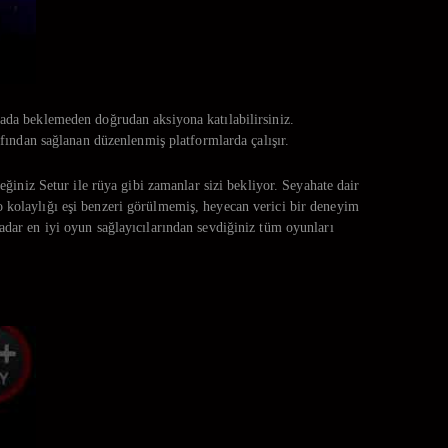
rada beklemeden doğrudan aksiyona katılabilirsiniz.
afından sağlanan düzenlenmiş platformlarda çalışır.
eğiniz Setur ile rüya gibi zamanlar sizi bekliyor. Seyahate dair
o kolaylığı eşi benzeri görülmemiş, heyecan verici bir deneyim
adar en iyi oyun sağlayıcılarından sevdiğiniz tüm oyunları