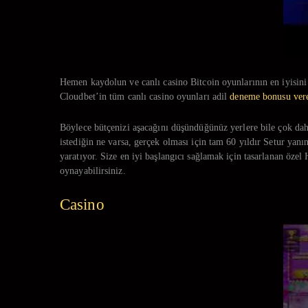
Hemen kaydolun ve canlı casino Bitcoin oyunlarının en iyisini
Cloudbet’in tüm canlı casino oyunları adil
deneme bonusu vere
Böylece bütçenizi aşacağını düşündüğünüz yerlere bile çok daha 
istediğin ne varsa, gerçek olması için tam 60 yıldır Setur ya
yaratıyor. Size en iyi başlangıcı sağlamak için tasarlanan öze
oynayabilirsiniz.
Casino