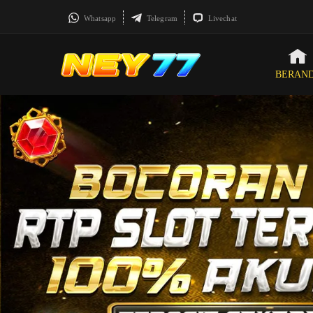
Whatsapp
Telegram
Livechat
BERAN