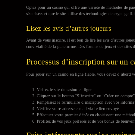
Optez pour un casino qui offre une variété de méthodes de paiem
sécurisées et que le site utilise des technologies de cryptage f
Lisez les avis d’autres joueurs
Avant de vous inscrire, il est bon de lire les avis d’autres joueu
convivialité de la plateforme. Des forums de jeux et des sites 
Processus d’inscription sur un c
Pour jouer sur un casino en ligne fiable, vous devez d’abord vo
Visitez le site du casino en ligne.
Cliquez sur le bouton “S’inscrire” ou “Créer un compte”
Remplissez le formulaire d’inscription avec vos informat
Vérifiez votre adresse e-mail via le lien envoyé.
Effectuez votre premier dépôt en choisissant une métho
Profitez de vos jeux préférés et de vos bonus de bienven