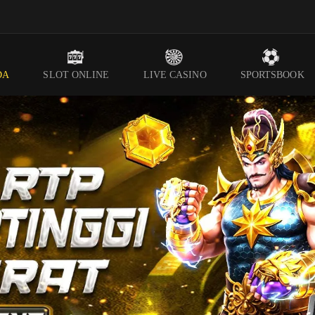
DA
SLOT ONLINE
LIVE CASINO
SPORTSBOOK