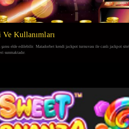
i Ve Kullanımları
şansı elde edilebilir. Matadorbet kendi jackpot turnuvası ile canlı jackpot si
leri sunmaktadır.