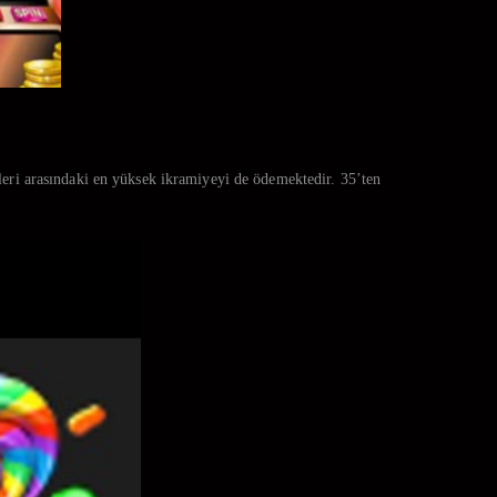
teleri arasındaki en yüksek ikramiyeyi de ödemektedir. 35’ten