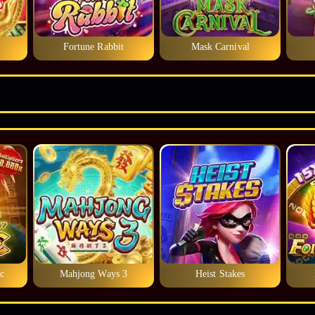
Fortune Rabbit
Mask Carnival
c
Mahjong Ways 3
Heist Stakes