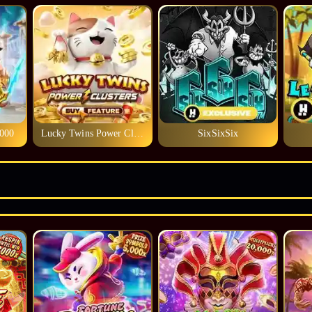
1000
Lucky Twins Power Clusters
SixSixSix