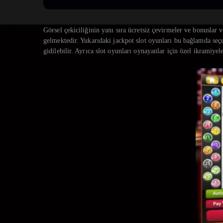
Görsel çekiciliğinin yanı sıra ücretsiz çevirmeler ve bonuslar 
gelmektedir. Yukarıdaki jackpot slot oyunları bu bağlamda seçeb
gidilebilir. Ayrıca slot oyunları oynayanlar için özel ikramiyel