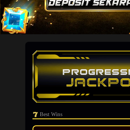
Best Wins