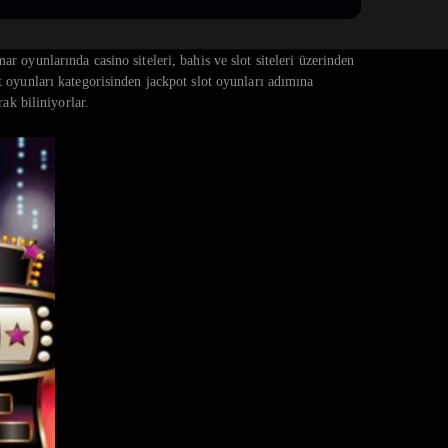
r oyunlarında casino siteleri, bahis ve slot siteleri üzerinden
t oyunları kategorisinden jackpot slot oyunları adımına
ak biliniyorlar.