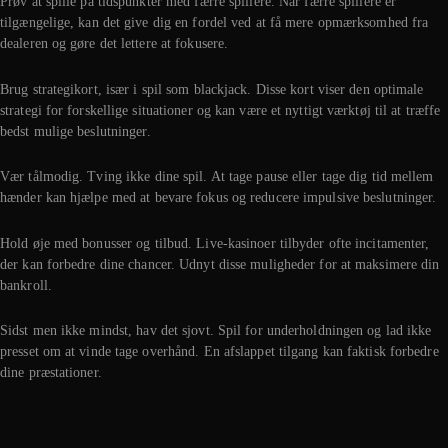
Prøv at spille på tidspunkter med færre spillere. Når færre spillere er
tilgængelige, kan det give dig en fordel ved at få mere opmærksomhed fra
dealeren og gøre det lettere at fokusere.
Brug strategikort, især i spil som blackjack. Disse kort viser den optimale
strategi for forskellige situationer og kan være et nyttigt værktøj til at træffe
bedst mulige beslutninger.
Vær tålmodig. Tving ikke dine spil. At tage pause eller tage dig tid mellem
hænder kan hjælpe med at bevare fokus og reducere impulsive beslutninger.
Hold øje med bonusser og tilbud. Live-kasinoer tilbyder ofte incitamenter,
der kan forbedre dine chancer. Udnyt disse muligheder for at maksimere din
bankroll.
Sidst men ikke mindst, hav det sjovt. Spil for underholdningen og lad ikke
presset om at vinde tage overhånd. En afslappet tilgang kan faktisk forbedre
dine præstationer.