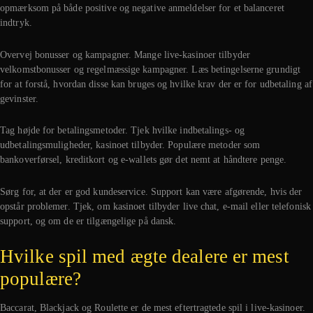
opmærksom på både positive og negative anmeldelser for et balanceret
indtryk.
Overvej bonusser og kampagner. Mange live-kasinoer tilbyder
velkomstbonusser og regelmæssige kampagner. Læs betingelserne grundigt
for at forstå, hvordan disse kan bruges og hvilke krav der er for udbetaling af
gevinster.
Tag højde for betalingsmetoder. Tjek hvilke indbetalings- og
udbetalingsmuligheder, kasinoet tilbyder. Populære metoder som
bankoverførsel, kreditkort og e-wallets gør det nemt at håndtere penge.
Sørg for, at der er god kundeservice. Support kan være afgørende, hvis der
opstår problemer. Tjek, om kasinoet tilbyder live chat, e-mail eller telefonisk
support, og om de er tilgængelige på dansk.
Hvilke spil med ægte dealere er mest
populære?
Baccarat, Blackjack og Roulette er de mest eftertragtede spil i live-kasinoer.