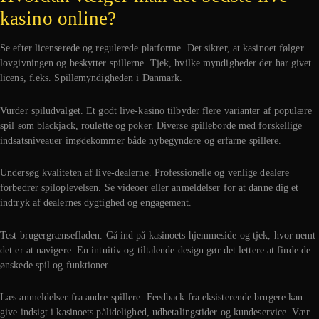
kasino online?
Se efter licenserede og regulerede platforme. Det sikrer, at kasinoet følger
lovgivningen og beskytter spillerne. Tjek, hvilke myndigheder der har givet
licens, f.eks. Spillemyndigheden i Danmark.
Vurder spiludvalget. Et godt live-kasino tilbyder flere varianter af populære
spil som blackjack, roulette og poker. Diverse spilleborde med forskellige
indsatsniveauer imødekommer både nybegyndere og erfarne spillere.
Undersøg kvaliteten af live-dealerne. Professionelle og venlige dealere
forbedrer spiloplevelsen. Se videoer eller anmeldelser for at danne dig et
indtryk af dealernes dygtighed og engagement.
Test brugergrænsefladen. Gå ind på kasinoets hjemmeside og tjek, hvor nemt
det er at navigere. En intuitiv og tiltalende design gør det lettere at finde de
ønskede spil og funktioner.
Læs anmeldelser fra andre spillere. Feedback fra eksisterende brugere kan
give indsigt i kasinoets pålidelighed, udbetalingstider og kundeservice. Vær