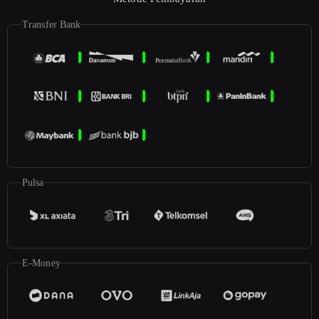
Transfer Bank
Pulsa
E-Money