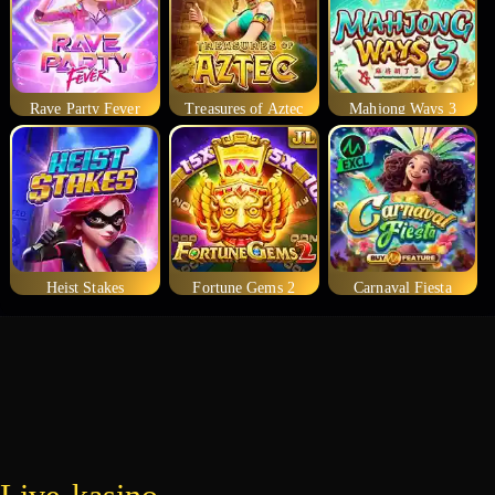
Rave Party Fever
Treasures of Aztec
Mahjong Ways 3
Heist Stakes
Fortune Gems 2
Carnaval Fiesta