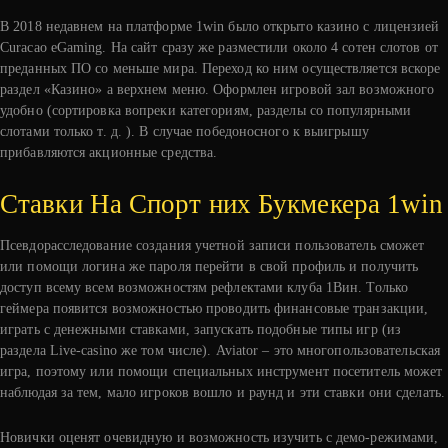
В 2018 недавнем на платформе 1win было открыто казино с лицензией
Curacao eGaming. На сайт сразу же разместили около 4 сотен слотов от
преданных ПО со меньше мира. Переход ко ним осуществляется вскоре
раздел «Казино» а верхнем меню. Оформлен игровой зал возможного
удобно (сортировка вопреки категориям, разделы со популярными
слотами только т. д. ). В случае победоносного к выигрышу
прибавляются акционные средства.
Ставки На Спорт них Букмекера 1win
Псевдорасследование создания учетной записи пользователь сможет
или помощи логина же пароля перейти в свой профиль и получить
доступ всему всем возможностям рефлектами клуба 1Вин. Только
геймера появится возможностью проводить финансовые транзакции,
играть с денежными ставками, запускать подобные типы игр (из
раздела Live-casino же том числе). Aviator – это многопользовательская
игра, поэтому или помощи специальных инструмент посетитель может
наблюдая за тем, мало игроков вошло и раунд и эти ставки они сделать.
Новички оценят очевидную и возможность изучить с демо-режимами,