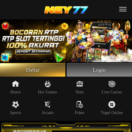
Beranda
Slot Online
Live Casino
Sportsbook
Arcade
Togel Online
Daftar
Login
Poker
Whatsapp
Home
Hot Games
Slots
Live Casino
Telegram
Sports
Arcade
Poker
Togel Online
Livechat