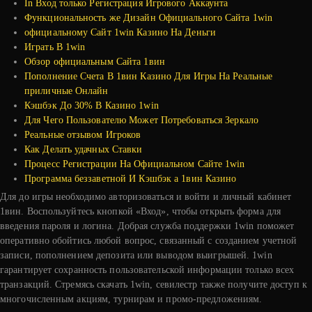
In Вход только Регистрация Игрового Аккаунта
Функциональность же Дизайн Официального Сайта 1win
официальному Сайт 1win Казино На Деньги
Играть В 1win
Обзор официальным Сайта 1вин
Пополнение Счета В 1вин Казино Для Игры На Реальные
приличные Онлайн
Кэшбэк До 30% В Казино 1win
Для Чего Пользователю Может Потребоваться Зеркало
Реальные отзывом Игроков
Как Делать удачных Ставки
Процесс Регистрации На Официальном Сайте 1win
Программа беззаветной И Кэшбэк а 1вин Казино
Для до игры необходимо авторизоваться и войти и личный кабинет
1вин. Воспользуйтесь кнопкой «Вход», чтобы открыть форма для
введения пароля и логина. Добрая служба поддержки 1win поможет
оперативно обойтись любой вопрос, связанный с созданием учетной
записи, пополнением депозита или выводом выигрышей. 1win
гарантирует сохранность пользовательской информации только всех
транзакций. Стремясь скачать 1win, севилестр также получите доступ к
многочисленным акциям, турнирам и промо-предложениям.