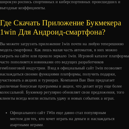
широкую роспись спортивных и киберспортивных происшедших и
выгодные коэффициенты.
Где Скачать Приложение Букмекера
1win Для Андроид-смартфона?
Вы можете загрузить приложение 1win почти на любую теперешнюю
модель смартфона. Как лишь малая часть автоматов, в них можно
сыграть на сайте или прошло зеркало 1win. Игровой каталог платформы
часто пополняется новинками ото ведущих разработчиков
гемблинговой индустрии. Вход в официальный сайт 1win позволяет
наслаждаться своими функциями платформы, получить подарки,
участвовать а акциях и турнирах. Компания Ван Вин предлагает
различные бонусные программы и акции, что делает игру еще более
колоссальной. Букмекер регулярно обновляет свои предложения, того
клиенты всегда могли испытать удачу и новых событиях а играх.
Официального сайт 1Win еще давно стал популярным
местом для тех, кто хочет играть на деньги и наслаждаться
азартными играми.