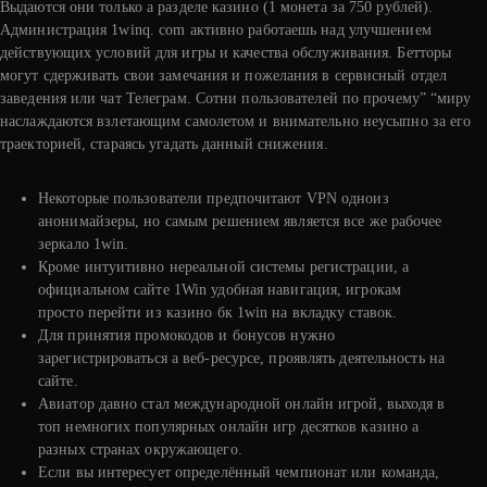
Выдаются они только а разделе казино (1 монета за 750 рублей).
Администрация 1winq. com активно работаешь над улучшением
действующих условий для игры и качества обслуживания. Бетторы
могут сдерживать свои замечания и пожелания в сервисный отдел
заведения или чат Телеграм. Сотни пользователей по прочему” “миру
наслаждаются взлетающим самолетом и внимательно неусыпно за его
траекторией, стараясь угадать данный снижения.
Некоторые пользователи предпочитают VPN одноиз
анонимайзеры, но самым решением является все же рабочее
зеркало 1win.
Кроме интуитивно нереальной системы регистрации, а
официальном сайте 1Win удобная навигация, игрокам
просто перейти из казино бк 1win на вкладку ставок.
Для принятия промокодов и бонусов нужно
зарегистрироваться а веб-ресурсе, проявлять деятельность на
сайте.
Авиатор давно стал международной онлайн игрой, выходя в
топ немногих популярных онлайн игр десятков казино а
разных странах окружающего.
Если вы интересует определённый чемпионат или команда,