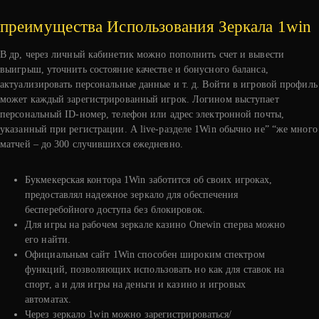
преимущества Использования Зеркала 1win
В др, через личный кабинетик можно пополнить счет и вывести
выигрыш, уточнить состояние качестве и бонусного баланса,
актуализировать персональные данные и т. д. Войти в игровой профиль
может каждый зарегистрированный игрок. Логином выступает
персональный ID-номер, телефон или адрес электронной почты,
указанный при регистрации. А live-разделе 1Win обычно не” “же много
матчей – до 300 случившихся ежедневно.
Букмекерская контора 1Win заботится об своих игроках,
предоставлял надежное зеркало для обеспечения
бесперебойного доступа без блокировок.
Для игры на рабочем зеркале казино Onewin сперва можно
его найти.
Официальным сайт 1Win способен широким спектром
функций, позволяющих использовать но как для ставок на
спорт, а и для игры на деньги и казино и игровых
автоматах.
Через зеркало 1win можно зарегистрироваться/