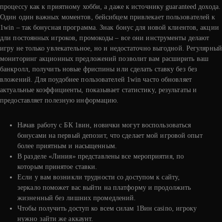
процессу как к приятному хобби, а даже к источнику guaranteed дохода.
Один один важных моментов, бейсибцем привлекает пользователей к
1win – так бонусная программа. Знак бонус для новой клиентов, акции
дли постоянных игроков, промокоды – все они инструменты делают
игру не только увлекательное, но и недостаточно выгодной. Регулярный
мониторинг акционных предложений позволит вам расширить ваш
банкролл, получить новые фриспины или сделать ставку без без
вложений. Для поудобнее пользователей 1win часто обновляет
актуальные коэффициенты, показывает статистику, результаты и
предоставляет полезную информацию.
Начав работу с БК 1вин, новички могут воспользоваться
бонусами на первый депозит, что сделает мой игровой опыт
более приятным и насыщенным.
В разделе «Линия» представлены все мероприятия, по
которым принятое ставки.
Если у вам возникли трудности со доступом к сайту,
зеркало поможет вас выйти на платформу и продолжить
жизненный без лишних промедлений.
Чтобы получить доступ ко всем силам 1Вин casino, игроку
нужно зайти же аккаунт.