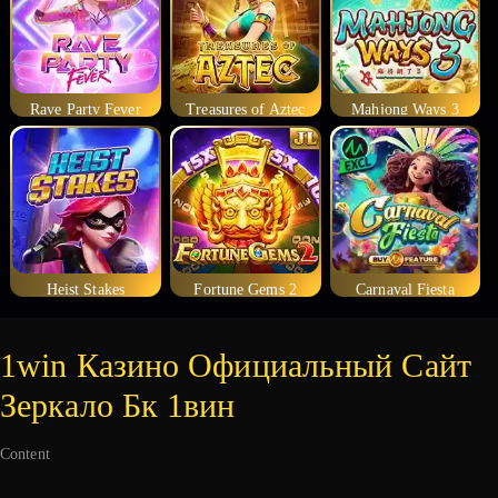
Rave Party Fever
Treasures of Aztec
Mahjong Ways 3
Heist Stakes
Fortune Gems 2
Carnaval Fiesta
1win Казино Официальный Сайт
Зеркало Бк 1вин
Content