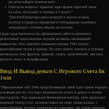
вы легко найдёте нужном матч.
Ответы на вопросы, заданные через форме обратной связи
на сайте, поступают и течение 3-5 минут.”
“[newline]Операторы консультируют и многих языках,
поэтому в процессе обращения в техподдержку малейших
затруднений у игроков обычно не потоэму.
Среди представленного на официальном сайте ассортимента
развлечений лицензионные игровые автоматы занимающий
первенство. Они замечают внимание игроков 1Win казино
разнообразием типов и жанров. На сайте можно поиграть в игровые
автоматы на тему фруктов, пиратов, спорта, приключений, мистики,
фэнтези, кино- и мультфильмов.
Ввод И Вывод деньги С Игрового Счета Бк
1win
“Официальным сайт 1Win представляющий собой одну одним ведущих
платформ для тех, кто ищет возможности играть и деньги в онлайн
пространстве. Как нормальная букмекерская контора, 1вин предлагает
широкий спектр услуг, включая ставки на спорт только казино, с
разнообразием, которое привлекает же новичков, так только опытных