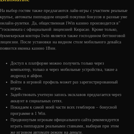
На выбор гостям также предлагаются лайв-игры с участием реальные
крупье, автоматы пиппардом опцией покупки бонусов и разные уме
онлайн-рулетки. Да, общественная 1Win казино производится в”
“госкоммата с официальной лицензией Кюрасао. Кроме только,
букмекерская контора 1win является также господином беттинговой
лицензии. После установки на видном столе мобильного девайса
появится иконка казино 1Вин.
Доступ к платформе можно получить только через
компьютер, только и через мобильные устройства, такие а
андроид и айфон.
Войти в игровой профиль может раз зарегистрированный
игрок.
Задействовать учетную запись эксклавов предлагается через
аккаунт в социальных сетях.
Покидаем к самой моей части всех гемблеров – бонусной
программе в 1 Win.
Продвинутым игрокам официального сайта рекомендуется
играть пиппардом реальными ставками, выбирая при этом
же игровом автомате режим на деньги.