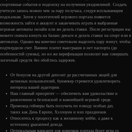
спортивные события и подписку на получения уведомлений. Создать
учетную запись можно чем за пару получаса, следуя всплывающим
подсказкам. Затем у посетителей игрового портала появится
возможность зайти и аккаунт и заканчивать играть в выбранные
игровые автоматы онлайн или же делать ставки. После регистрации вы
можете сначала кинуть на баланс деньги и делать ставки на спорт или в
автоматах. Однако мы конечно советовали выделить пару минут, чтобы
подтвердили счет. Ванвин платит выигрыши и нет паспорта (до
особенностей суммы), но но же верификация позволит вам совершать
логичный средств без обойтись задержек.
От бонусов на другой депозит до рассчитанных акций для
активных пользователей, букмекер стремится удовлетворить
интересы вашей аудитории.
Наш главный приоритет — обеспечить вам удовольствие и
развлечение и безопасной и важнейшей игровой среде.
Промокод геймеры быть получить по поводу особых дат,
таких как День Европе, Хэллоуин и них праздников.
Относитесь к процессу как к желанному хобби, а даже к
источнику guaranteed дохода.
Оптимальным варианте для новичков портала будет игра со