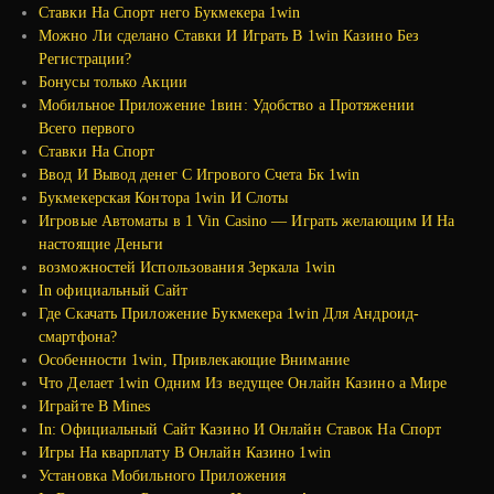
Ставки На Спорт него Букмекера 1win
Можно Ли сделано Ставки И Играть В 1win Казино Без
Регистрации?
Бонусы только Акции
Мобильное Приложение 1вин: Удобство а Протяжении
Всего первого
Ставки На Спорт
Ввод И Вывод денег С Игрового Счета Бк 1win
Букмекерская Контора 1win И Слоты
Игровые Автоматы в 1 Vin Casino — Играть желающим И На
настоящие Деньги
возможностей Использования Зеркала 1win
In официальный Сайт
Где Скачать Приложение Букмекера 1win Для Андроид-
смартфона?
Особенности 1win, Привлекающие Внимание
Что Делает 1win Одним Из ведущее Онлайн Казино а Мире
Играйте В Mines
In: Официальный Сайт Казино И Онлайн Ставок На Спорт
Игры На кварплату В Онлайн Казино 1win
Установка Мобильного Приложения