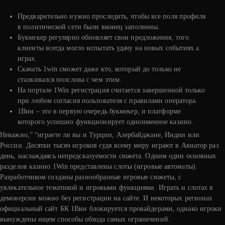
Предварительно нужно проследить, чтобы все поля профиля
в политической сети были вконец заполнены.
Букмекер регулярно обновляет свои предложения, того
клиенты всегда могло испытать удачу на новых событиях а
играх.
Скачать 1win сможет даже кто, который до только не
сталкивался полслова с чем этим.
На портале 1Win регистрация считается завершенной только
при любом согласия пользователя с правилами оператора.
1Вин – это в первую очередь букмекер, и платформе
которого успешно функционирует одноименное казино.
Неважно,” “играете ли вы и Турции, Азербайджане, Индии или
России. Десятки тысяч игроков судя всему миру играют в Авиатор раз
день, наслаждаясь непредсказуемости сюжета. Одним один основных
разделов казино 1Win представлены слоты (игровые автоматы).
Разработчиком созданы разнообразные игровые сюжеты, с
увлекательное тематикой и игровыми функциями. Играть и слотах в
демоверсии можно без регистрации на сайте. И некоторых регионах
официальный сайт БК 1Вин блокируется провайдерами, однако игроки
вынуждены ищем способы обхода самых ограничений.