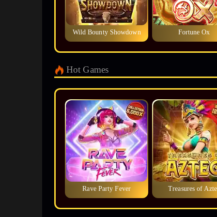
Wild Bounty Showdown
Fortune Ox
Hot Games
Rave Party Fever
Treasures of Azte