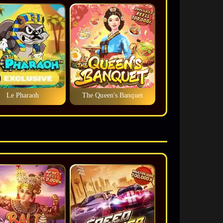
Le Pharaoh
The Queen's Banquet