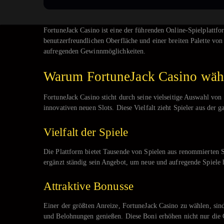
FortuneJack Casino ist eine der führenden Online-Spielplattfo
benutzerfreundlichen Oberfläche und einer breiten Palette v
aufregenden Gewinnmöglichkeiten.
Warum FortuneJack Casino wäh
FortuneJack Casino sticht durch seine vielseitige Auswahl von 
innovativen neuen Slots. Diese Vielfalt zieht Spieler aus der g
Vielfalt der Spiele
Die Plattform bietet Tausende von Spielen aus renommierten S
ergänzt ständig sein Angebot, um neue und aufregende Spiele h
Attraktive Bonusse
Einer der größten Anreize, FortuneJack Casino zu wählen, s
und Belohnungen genießen. Diese Boni erhöhen nicht nur die G