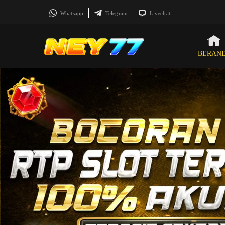
Whatsapp
Telegram
Livechat
BERAN