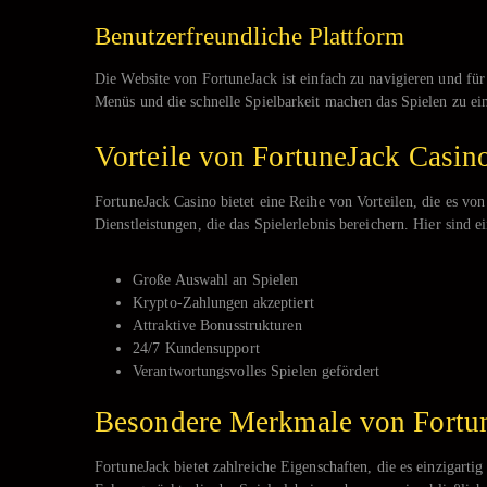
Benutzerfreundliche Plattform
Die Website von FortuneJack ist einfach zu navigieren und für 
Menüs und die schnelle Spielbarkeit machen das Spielen zu e
Vorteile von FortuneJack Casin
FortuneJack Casino bietet eine Reihe von Vorteilen, die es vo
Dienstleistungen, die das Spielerlebnis bereichern. Hier sind e
Große Auswahl an Spielen
Krypto-Zahlungen akzeptiert
Attraktive Bonusstrukturen
24/7 Kundensupport
Verantwortungsvolles Spielen gefördert
Besondere Merkmale von Fortu
FortuneJack bietet zahlreiche Eigenschaften, die es einzigarti