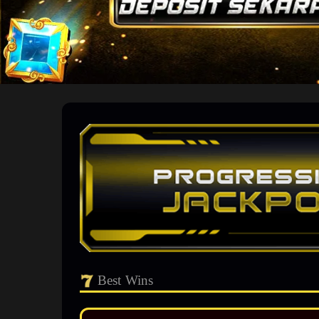
Best Wins