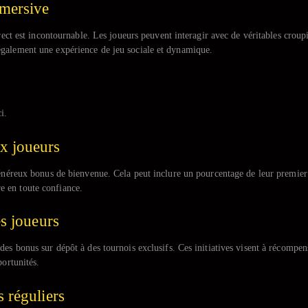
mmersive
irect est incontournable. Les joueurs peuvent interagir avec de véritables crou
également une expérience de jeu sociale et dynamique.
i.
x joueurs
énéreux bonus de bienvenue. Cela peut inclure un pourcentage de leur premier d
 en toute confiance.
es joueurs
es bonus sur dépôt à des tournois exclusifs. Ces initiatives visent à récompens
portunités.
 réguliers