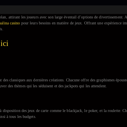
an, attirant les joueurs avec son large éventail d’options de divertissement. Av
alina casino
pour leurs besoins en matière de jeux. Offrant une expérience imm
és.
ici
t des classiques aux dernières créations. Chacune offre des graphismes épousto
ver des thèmes qui les séduisent et des jackpots qui les attendent.
à disposition des jeux de carte comme le blackjack, le poker, et la roulette. Ch
nsi à tous les budgets.