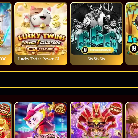
1000
Lucky Twins Power Clusters
SixSixSix