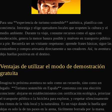
Para una **experiencia de turismo sostenible** auténtica, planifica con
conciencia. Investiga y elige operadores locales que respeten la cultura y el
medio ambiente. Durante tu viaje, consume recursos como el agua con
moderación, genera la menor basura posible y muévete en transporte público
o a pie. Recuerda ser un visitante respetuoso: aprende frases básicas, sigue las
costumbres y compra artesanía directamente a sus creadores. Así, tu aventura
deja huellas positivas en el destino.
Ventajas de utilizar el modo de demostración
gratuita
Imagina tu próxima aventura no solo como un recuerdo, sino como un
legado. **Turismo sostenible en España** comienza con una elección
consciente: alojarse en establecimientos con certificación ecológica, priorizar
el transporte público o la bicicleta para explorar, y respetar silenciosamente
los ritmos de la vida local y la naturaleza. Es un viaje donde la huella que
dejas es solo la de tus pasos en la arena, fácilmente borrada por la marea.