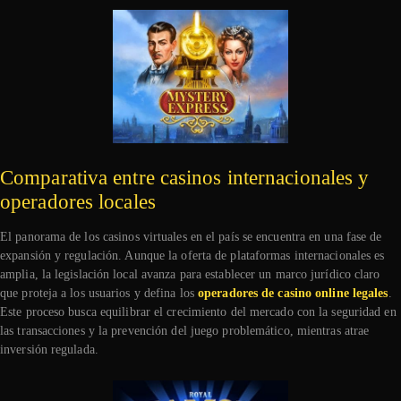
Comparativa entre casinos internacionales y
operadores locales
El panorama de los casinos virtuales en el país se encuentra en una fase de
expansión y regulación. Aunque la oferta de plataformas internacionales es
amplia, la legislación local avanza para establecer un marco jurídico claro
que proteja a los usuarios y defina los
operadores de casino online legales
.
Este proceso busca equilibrar el crecimiento del mercado con la seguridad en
las transacciones y la prevención del juego problemático, mientras atrae
inversión regulada.