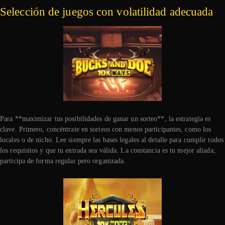
Selección de juegos con volatilidad adecuada
Para **maximizar tus posibilidades de ganar un sorteo**, la estrategia es
clave. Primero, concéntrate en sorteos con menos participantes, como los
locales o de nicho. Lee siempre las bases legales al detalle para cumplir todos
los requisitos y que tu entrada sea válida. La constancia es tu mejor aliada;
participa de forma regular pero organizada.