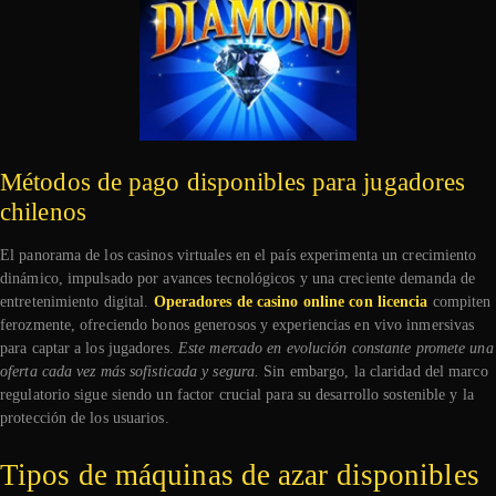
Métodos de pago disponibles para jugadores
chilenos
El panorama de los casinos virtuales en el país experimenta un crecimiento
dinámico, impulsado por avances tecnológicos y una creciente demanda de
entretenimiento digital.
Operadores de casino online con licencia
compiten
ferozmente, ofreciendo bonos generosos y experiencias en vivo inmersivas
para captar a los jugadores.
Este mercado en evolución constante promete una
oferta cada vez más sofisticada y segura.
Sin embargo, la claridad del marco
regulatorio sigue siendo un factor crucial para su desarrollo sostenible y la
protección de los usuarios.
Tipos de máquinas de azar disponibles