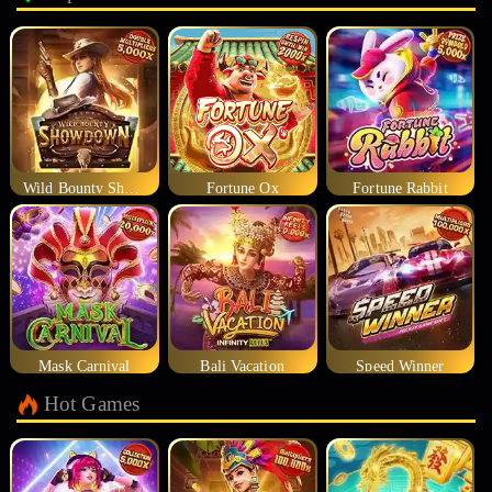
Wild Bounty Showdown
Fortune Ox
Fortune Rabbit
Mask Carnival
Bali Vacation
Speed Winner
Hot Games