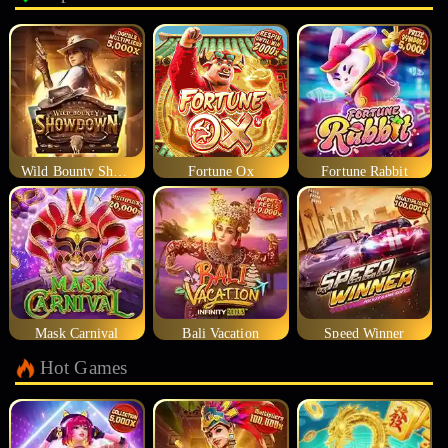
Wild Bounty Showdown
Fortune Ox
Fortune Rabbit
Mask Carnival
Bali Vacation
Speed Winner
Hot Games