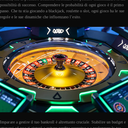
possibilità di successo. Comprendere le probabilità di ogni gioco è il primo
passo. Che tu stia giocando a blackjack, roulette o slot, ogni gioco ha le sue
regole e le sue dinamiche che influenzano l’esito.
Imparare a gestire il tuo bankroll è altrettanto cruciale. Stabilire un budget e