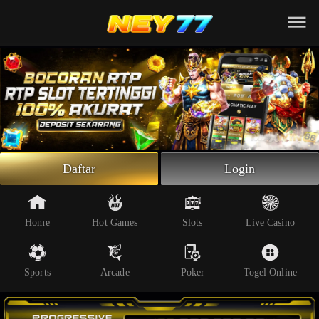
Beranda
Slot Online
Live Casino
Sportsbook
Arcade
Togel Online
Daftar
Login
Poker
Whatsapp
Home
Hot Games
Slots
Live Casino
Telegram
Sports
Arcade
Poker
Togel Online
Livechat