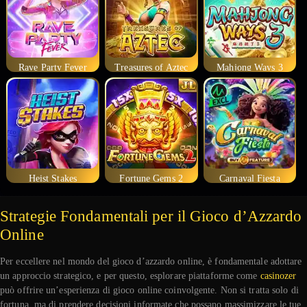
Rave Party Fever
Treasures of Aztec
Mahjong Ways 3
Heist Stakes
Fortune Gems 2
Carnaval Fiesta
Strategie Fondamentali per il Gioco d’Azzardo
Online
Per eccellere nel mondo del gioco d’azzardo online, è fondamentale adottare
un approccio strategico, e per questo, esplorare piattaforme come
casinozer
può offrire un’esperienza di gioco online coinvolgente. Non si tratta solo di
fortuna, ma di prendere decisioni informate che possano massimizzare le tue