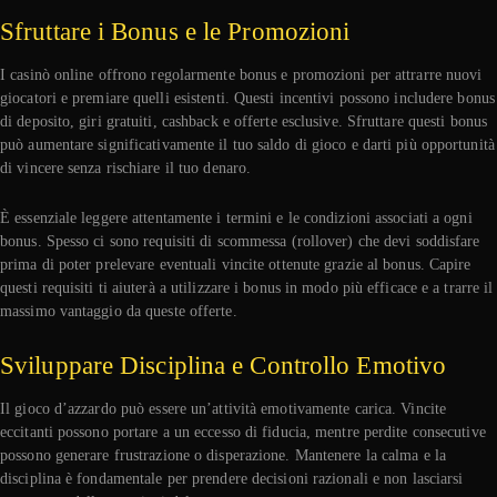
Sfruttare i Bonus e le Promozioni
I casinò online offrono regolarmente bonus e promozioni per attrarre nuovi
giocatori e premiare quelli esistenti. Questi incentivi possono includere bonus
di deposito, giri gratuiti, cashback e offerte esclusive. Sfruttare questi bonus
può aumentare significativamente il tuo saldo di gioco e darti più opportunità
di vincere senza rischiare il tuo denaro.
È essenziale leggere attentamente i termini e le condizioni associati a ogni
bonus. Spesso ci sono requisiti di scommessa (rollover) che devi soddisfare
prima di poter prelevare eventuali vincite ottenute grazie al bonus. Capire
questi requisiti ti aiuterà a utilizzare i bonus in modo più efficace e a trarre il
massimo vantaggio da queste offerte.
Sviluppare Disciplina e Controllo Emotivo
Il gioco d’azzardo può essere un’attività emotivamente carica. Vincite
eccitanti possono portare a un eccesso di fiducia, mentre perdite consecutive
possono generare frustrazione o disperazione. Mantenere la calma e la
disciplina è fondamentale per prendere decisioni razionali e non lasciarsi