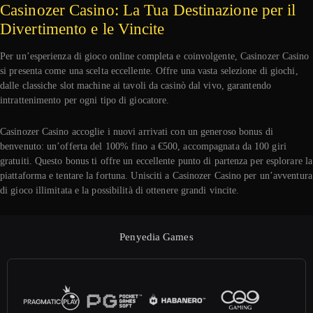
Casinozer Casino: La Tua Destinazione per il
Divertimento e le Vincite
Per un’esperienza di gioco online completa e coinvolgente, Casinozer Casino
si presenta come una scelta eccellente. Offre una vasta selezione di giochi,
dalle classiche slot machine ai tavoli da casinò dal vivo, garantendo
intrattenimento per ogni tipo di giocatore.
Casinozer Casino accoglie i nuovi arrivati con un generoso bonus di
benvenuto: un’offerta del 100% fino a €500, accompagnata da 100 giri
gratuiti. Questo bonus ti offre un eccellente punto di partenza per esplorare la
piattaforma e tentare la fortuna. Unisciti a Casinozer Casino per un’avventura
di gioco illimitata e la possibilità di ottenere grandi vincite.
Penyedia Games