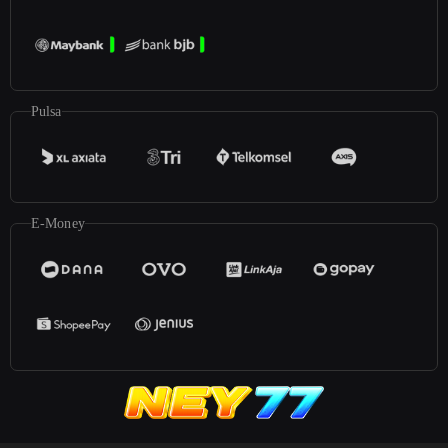
Pulsa
E-Money