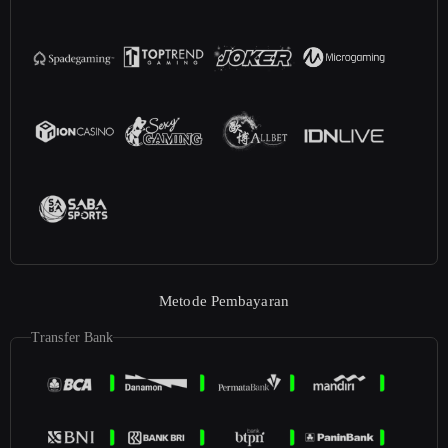
Metode Pembayaran
Transfer Bank