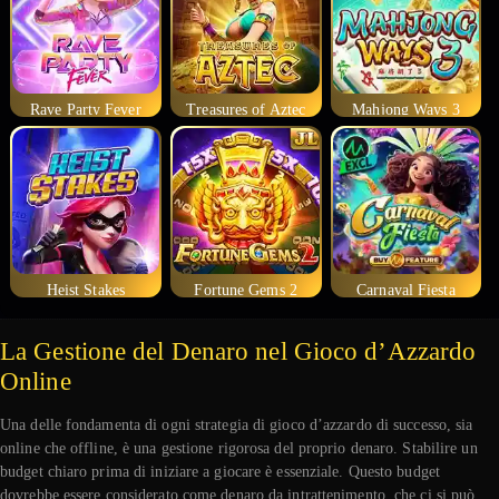
Rave Party Fever
Treasures of Aztec
Mahjong Ways 3
Heist Stakes
Fortune Gems 2
Carnaval Fiesta
La Gestione del Denaro nel Gioco d’Azzardo
Online
Una delle fondamenta di ogni strategia di gioco d’azzardo di successo, sia
online che offline, è una gestione rigorosa del proprio denaro. Stabilire un
budget chiaro prima di iniziare a giocare è essenziale. Questo budget
dovrebbe essere considerato come denaro da intrattenimento, che ci si può