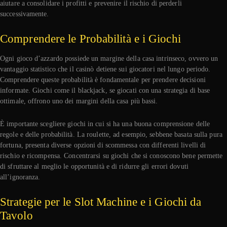
aiutare a consolidare i profitti e prevenire il rischio di perderli
successivamente.
Comprendere le Probabilità e i Giochi
Ogni gioco d’azzardo possiede un margine della casa intrinseco, ovvero un
vantaggio statistico che il casinò detiene sui giocatori nel lungo periodo.
Comprendere queste probabilità è fondamentale per prendere decisioni
informate. Giochi come il blackjack, se giocati con una strategia di base
ottimale, offrono uno dei margini della casa più bassi.
È importante scegliere giochi in cui si ha una buona comprensione delle
regole e delle probabilità. La roulette, ad esempio, sebbene basata sulla pura
fortuna, presenta diverse opzioni di scommessa con differenti livelli di
rischio e ricompensa. Concentrarsi su giochi che si conoscono bene permette
di sfruttare al meglio le opportunità e di ridurre gli errori dovuti
all’ignoranza.
Strategie per le Slot Machine e i Giochi da
Tavolo