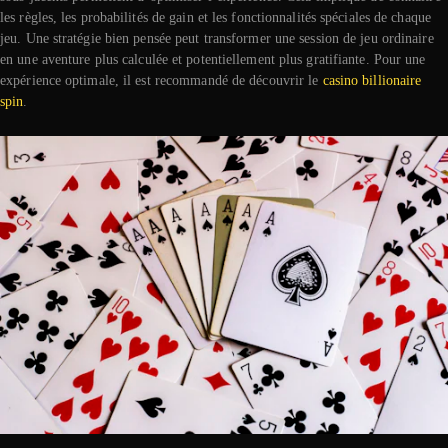
les règles, les probabilités de gain et les fonctionnalités spéciales de chaque
jeu. Une stratégie bien pensée peut transformer une session de jeu ordinaire
en une aventure plus calculée et potentiellement plus gratifiante. Pour une
expérience optimale, il est recommandé de découvrir le
casino billionaire
spin
.