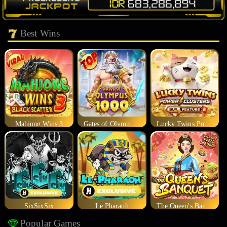
Best Wins
Mahjong Wins 3
Gates of Olympus 1000
Lucky Twins Power Clusters
SixSixSix
Le Pharaoh
The Queen's Banquet
Popular Games