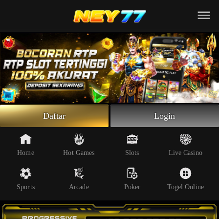
Beranda
Slot Online
Live Casino
Sportsbook
Arcade
Togel Online
Daftar
Login
Poker
Whatsapp
Home
Hot Games
Slots
Live Casino
Telegram
Sports
Arcade
Poker
Togel Online
Livechat