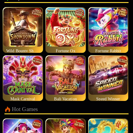
Wild Bounty Showdown
Fortune Ox
Fortune Rabbit
Mask Carnival
Bali Vacation
Speed Winner
Hot Games