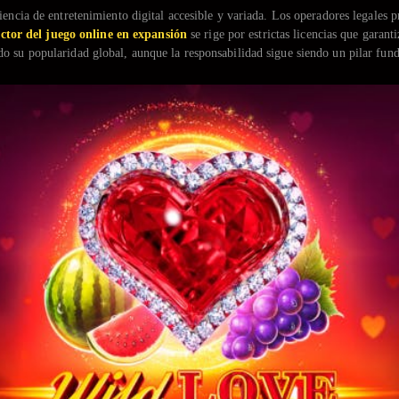
riencia de entretenimiento digital accesible y variada. Los operadores legale
ector del juego online en expansión
se rige por estrictas licencias que garant
o su popularidad global, aunque la responsabilidad sigue siendo un pilar fun