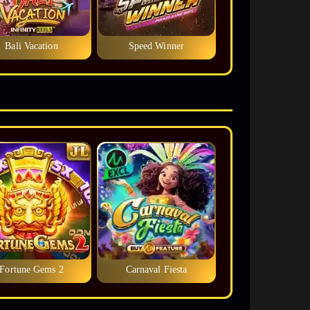
Bali Vacation
Speed Winner
Fortune Gems 2
Carnaval Fiesta