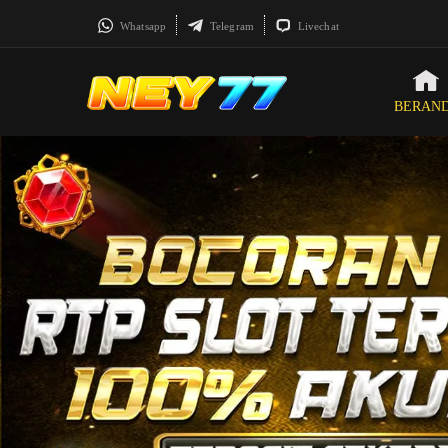
Whatsapp
Telegram
Livechat
BERAN