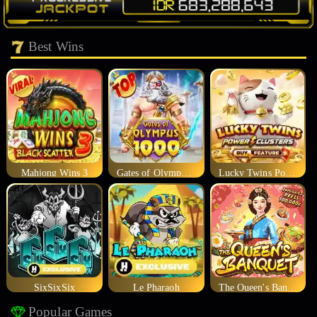
Best Wins
Mahjong Wins 3
Gates of Olympus 1000
Lucky Twins Power Clusters
SixSixSix
Le Pharaoh
The Queen's Banquet
Popular Games