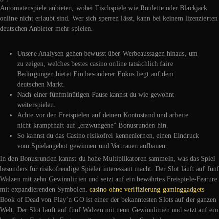
Automatenspiele anbieten, wobei Tischspiele wie Roulette oder Blackjack
online nicht erlaubt sind. Wer sich sperren lässt, kann bei keinem lizenzierten
deutschen Anbieter mehr spielen.
Unsere Analysen gehen bewusst über Werbeaussagen hinaus, um
zu zeigen, welches bestes casino online tatsächlich faire
Bedingungen bietet.Ein besonderer Fokus liegt auf dem
deutschen Markt.
Nach einer fünfminütigen Pause kannst du wie gewohnt
weiterspielen.
Achte vor den Freispielen auf deinen Kontostand und arbeite
nicht krampfhaft auf „erzwungene” Bonusrunden hin.
So kannst du das Casino risikofrei kennenlernen, einen Eindruck
vom Spielangebot gewinnen und Vertrauen aufbauen.
In den Bonusrunden kannst du hohe Multiplikatoren sammeln, was das Spiel
besonders für risikofreudige Spieler interessant macht. Der Slot läuft auf fünf
Walzen mit zehn Gewinnlinien und setzt auf ein bewährtes Freispiele-Feature
mit expandierenden Symbolen.
casino ohne verifizierung gaminggadgets
Book of Dead von Play’n GO ist einer der bekanntesten Slots auf der ganzen
Welt. Der Slot läuft auf fünf Walzen mit neun Gewinnlinien und setzt auf ein