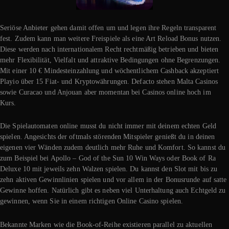
Seriöse Anbieter gehen damit offen um und legen ihre Regeln transparent
fest. Zudem kann man weitere Freispiele als eine Art Reload Bonus nutzen.
Diese werden nach internationalem Recht rechtmäßig betrieben und bieten
mehr Flexibilität, Vielfalt und attraktive Bedingungen ohne Begrenzungen.
Mit einer 10 € Mindesteinzahlung und wöchentlichem Cashback akzeptiert
Playio über 15 Fiat- und Kryptowährungen. Defacto stehen Malta Casinos
sowie Curacao und Anjouan aber momentan bei Casinos online hoch im
Kurs.
Die Spielautomaten online musst du nicht immer mit deinem echten Geld
spielen. Angesichts der oftmals störenden Mitspieler genießt du in deinen
eigenen vier Wänden zudem deutlich mehr Ruhe und Komfort. So kannst du
zum Beispiel bei Apollo – God of the Sun 10 Win Ways oder Book of Ra
Deluxe 10 mit jeweils zehn Walzen spielen. Du kannst den Slot mit bis zu
zehn aktiven Gewinnlinien spielen und vor allem in der Bonusrunde auf satte
Gewinne hoffen. Natürlich gibt es neben viel Unterhaltung auch Echtgeld zu
gewinnen, wenn Sie in einem richtigen Online Casino spielen.
Bekannte Marken wie die Book-of-Reihe existieren parallel zu aktuellen