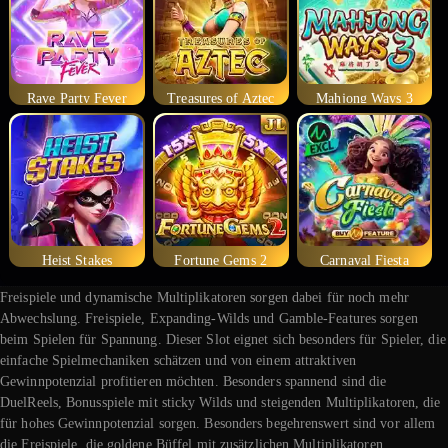
Rave Party Fever
Treasures of Aztec
Mahjong Ways 3
Heist Stakes
Fortune Gems 2
Carnaval Fiesta
Freispiele und dynamische Multiplikatoren sorgen dabei für noch mehr
Abwechslung. Freispiele, Expanding-Wilds und Gamble-Features sorgen
beim Spielen für Spannung. Dieser Slot eignet sich besonders für Spieler, die
einfache Spielmechaniken schätzen und von einem attraktiven
Gewinnpotenzial profitieren möchten. Besonders spannend sind die
DuelReels, Bonusspiele mit sticky Wilds und steigenden Multiplikatoren, die
für hohes Gewinnpotenzial sorgen. Besonders begehrenswert sind vor allem
die Freispiele, die goldene Büffel mit zusätzlichen Multiplikatoren