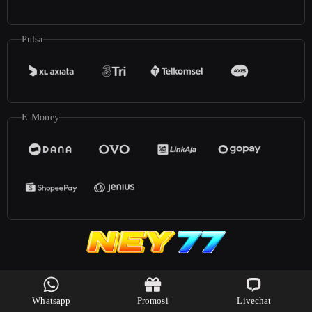
Pulsa
E-Money
©2025
Ney77
. All rights reserved | 18+
Whatsapp
Promosi
Livechat