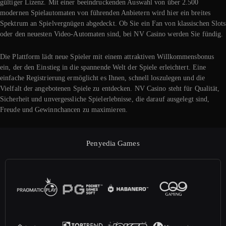
gültiger Lizenz. Mit einer beeindruckenden Auswahl von über 2.500
modernen Spielautomaten von führenden Anbietern wird hier ein breites
Spektrum an Spielvergnügen abgedeckt. Ob Sie ein Fan von klassischen Slots
oder den neuesten Video-Automaten sind, bei NV Casino werden Sie fündig.
Die Plattform lädt neue Spieler mit einem attraktiven Willkommensbonus
ein, der den Einstieg in die spannende Welt der Spiele erleichtert. Eine
einfache Registrierung ermöglicht es Ihnen, schnell loszulegen und die
Vielfalt der angebotenen Spiele zu entdecken. NV Casino steht für Qualität,
Sicherheit und unvergessliche Spielerlebnisse, die darauf ausgelegt sind,
Freude und Gewinnchancen zu maximieren.
Penyedia Games