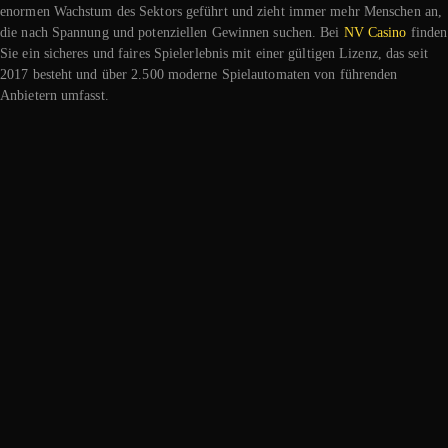
enormen Wachstum des Sektors geführt und zieht immer mehr Menschen an,
die nach Spannung und potenziellen Gewinnen suchen. Bei
NV Casino
finden
Sie ein sicheres und faires Spielerlebnis mit einer gültigen Lizenz, das seit
2017 besteht und über 2.500 moderne Spielautomaten von führenden
Anbietern umfasst.