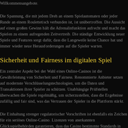
Willkommensangebote.
Die Spannung, die mit jedem Dreh an einem Spielautomaten oder jeder
Runde an einem Roulettetisch verbunden ist, ist unübertroffen. Die Aussicht
auf einen großen Gewinn hält die Adrenalinfunktion aufrecht und macht das
Spielen zu einem aufregenden Zeitvertreib. Die ständige Entwicklung neuer
Spiele und Features sorgt dafür, dass die Langeweile keine Chance hat und
immer wieder neue Herausforderungen auf die Spieler warten.
Sicherheit und Fairness im digitalen Spiel
Ein zentraler Aspekt bei der Wahl eines Online-Casinos ist die
Gewährleistung von Sicherheit und Fairness. Renommierte Anbieter setzen
auf modernste Verschlüsselungstechnologien, um die Daten und
Transaktionen ihrer Spieler zu schützen. Unabhängige Prüfstellen
überwachen die Spiele regelmäßig, um sicherzustellen, dass die Ergebnisse
zufällig und fair sind, was das Vertrauen der Spieler in die Plattform stärkt.
Die Einhaltung strenger regulatorischer Vorschriften ist ebenfalls ein Zeichen
für ein seriöses Online-Casino. Lizenzen von anerkannten
Glücksspielbehörden garantieren, dass das Casino bestimmte Standards in