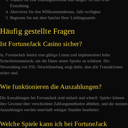
Einzahlung.
Aktivieren Sie den Willkommensbonus, falls verfügbar.
Beginnen Sie mit dem Spielen Ihrer Lieblingsspiele.
Häufig gestellte Fragen
Ist FortuneJack Casino sicher?
Ja, FortuneJack besitzt eine gültige Lizenz und implementiert hohe
Sicherheitsstandards, um die Daten seiner Spieler zu schützen. Die
Verwendung von SSL-Verschlüsselung sorgt dafür, dass alle Transaktionen
sicher sind.
Wie funktionieren die Auszahlungen?
Die Auszahlungen bei FortuneJack sind einfach und schnell. Spieler können
ihre Gewinne über verschiedene Zahlungsmethoden abheben, und die meisten
Auszahlungen werden innerhalb weniger Stunden bearbeitet.
Welche Spiele kann ich bei FortuneJack