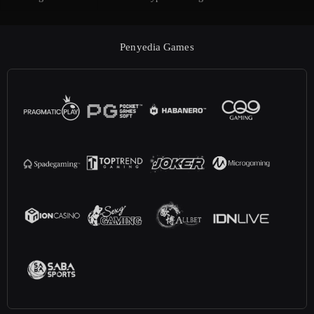
Penyedia Games