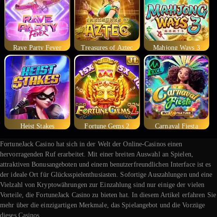
Rave Party Fever
Treasures of Aztec
Mahjong Ways 3
Heist Stakes
Fortune Gems 2
Carnaval Fiesta
FortuneJack Casino hat sich in der Welt der Online-Casinos einen
hervorragenden Ruf erarbeitet. Mit einer breiten Auswahl an Spielen,
attraktiven Bonusangeboten und einem benutzerfreundlichen Interface ist es
der ideale Ort für Glücksspielenthusiasten. Sofortige Auszahlungen und eine
Vielzahl von Kryptowährungen zur Einzahlung sind nur einige der vielen
Vorteile, die FortuneJack Casino zu bieten hat. In diesem Artikel erfahren Sie
mehr über die einzigartigen Merkmale, das Spielangebot und die Vorzüge
dieses Casinos.