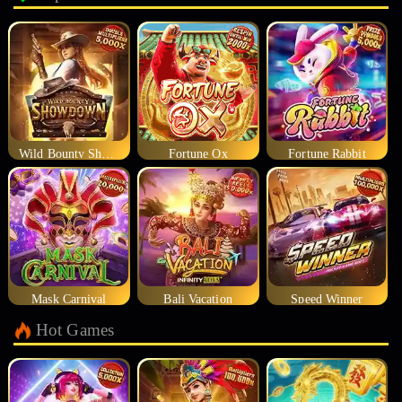
Wild Bounty Showdown
Fortune Ox
Fortune Rabbit
Mask Carnival
Bali Vacation
Speed Winner
Hot Games