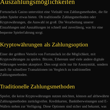
Auszahlungsmöglichkeiten
FortuneJack Casino unterstützt eine Vielzahl von Zahlungsmethoden, die für
jeden Spieler etwas bieten. Ob traditionelle Zahlungsmethoden oder
Kryptowährungen, die Auswahl ist groß. Die Verarbeitung unserer
Einzahlungen und Auszahlungen ist schnell und zuverlässig, was für eine
bequeme Spielerfahrung sorgt.
Kryptowährungen als Zahlungsoption
Einer der größten Vorteile von FortuneJack ist die Möglichkeit, mit
Kryptowährungen zu spielen. Bitcoin, Ethereum und viele andere digitale
Währungen werden akzeptiert. Dies sorgt nicht nur für Anonymität, sondern
auch für schnellere Transaktionen im Vergleich zu traditionellen
Zahlungsmethoden.
Traditionelle Zahlungsmethoden
Spieler, die keine Kryptowährungen nutzen möchten, können auf altbewährte
Zahlungsmethoden zurückgreifen. Kreditkarten, Banküberweisungen und E-
Wallets stehen zur Verfügung. Diese Optionen sind sicher und bekannt, was