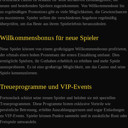
neuen und bestehenden Spielern zugutekommen. Von Willkommensboni bis
zu regelmäßigen Promotions gibt es viele Möglichkeiten, die Gewinnchancen
zu maximieren. Spieler sollten die verschiedenen Angebote regelmäßig
überprüfen, um das Beste aus ihrem Spielerlebnis herauszuholen.
Willkommensbonus für neue Spieler
Neue Spieler können von einem großzügigen Willkommensbonus profitieren,
der oftmals einen hohen Prozentsatz der ersten Einzahlung umfasst. Dies
ermöglicht Spielern, ihr Guthaben erheblich zu erhöhen und mehr Spiele
auszuprobieren. Es ist eine großartige Möglichkeit, um das Casino und seine
Spiele kennenzulernen.
Treueprogramme und VIP-Events
FortuneJack schätzt seine treuen Spieler und belohnt sie mit speziellen
Treueprogrammen. Diese Programme bieten exklusive Vorteile wie
persönliche Betreuung, erhöhte Auszahlungsgrenzen und sogar Einladungen
zu VIP-Events. Spieler können Punkte sammeln und in zusätzliche Boni oder
Freispiele umwandeln.