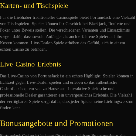
Karten- und Tischspiele
Für die Liebhaber traditioneller Casinospiele bietet FortuneJack eine Vielzahl
von Tischspielen. Spieler können ihr Geschick bei Blackjack, Roulette und
Poker unter Beweis stellen. Die verschiedenen Varianten und Einsatzlimits
sorgen dafür, dass sowohl Anfänger als auch erfahrene Spieler auf ihre
Kosten kommen. Live-Dealer-Spiele erhöhen das Gefühl, sich in einem
echten Casino zu befinden.
Live-Casino-Erlebnis
Das Live-Casino von FortuneJack ist ein echtes Highlight. Spieler können in
Echtzeit gegen Live-Dealer spielen und erleben so das authentische
Casinoflair bequem von zu Hause aus. Interaktive Spieltische und
professionelle Dealer garantieren ein unvergessliches Erlebnis. Die Vielzahl
der verfügbaren Spiele sorgt dafür, dass jeder Spieler seine Lieblingsversion
finden kann.
Bonusangebote und Promotionen
FortuneJack Casino ist bekannt für seine attraktiven Bonusangebote, die