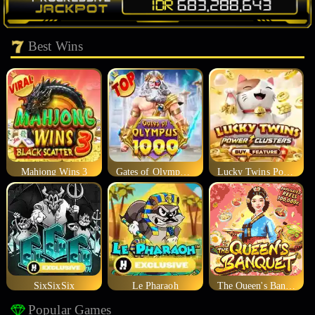
Best Wins
Mahjong Wins 3
Gates of Olympus 1000
Lucky Twins Power Clusters
SixSixSix
Le Pharaoh
The Queen's Banquet
Popular Games