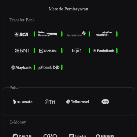
Metode Pembayaran
Transfer Bank
Pulsa
E-Money