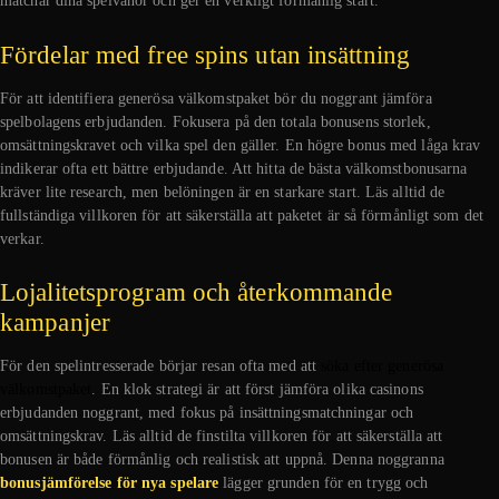
matchar dina spelvanor och ger en verkligt förmånlig start.
Fördelar med free spins utan insättning
För att identifiera generösa välkomstpaket bör du noggrant jämföra
spelbolagens erbjudanden. Fokusera på den totala bonusens storlek,
omsättningskravet och vilka spel den gäller. En högre bonus med låga krav
indikerar ofta ett bättre erbjudande. Att hitta de bästa välkomstbonusarna
kräver lite research, men belöningen är en starkare start. Läs alltid de
fullständiga villkoren för att säkerställa att paketet är så förmånligt som det
verkar.
Lojalitetsprogram och återkommande
kampanjer
För den spelintresserade börjar resan ofta med att
söka efter generösa
välkomstpaket
. En klok strategi är att först jämföra olika casinons
erbjudanden noggrant, med fokus på insättningsmatchningar och
omsättningskrav. Läs alltid de finstilta villkoren för att säkerställa att
bonusen är både förmånlig och realistisk att uppnå. Denna noggranna
bonusjämförelse för nya spelare
lägger grunden för en trygg och