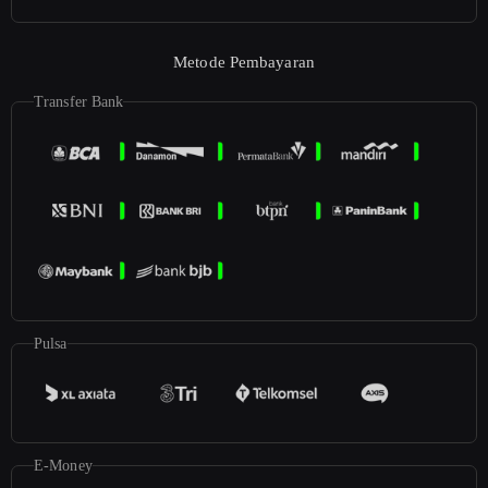
Metode Pembayaran
Transfer Bank
Pulsa
E-Money