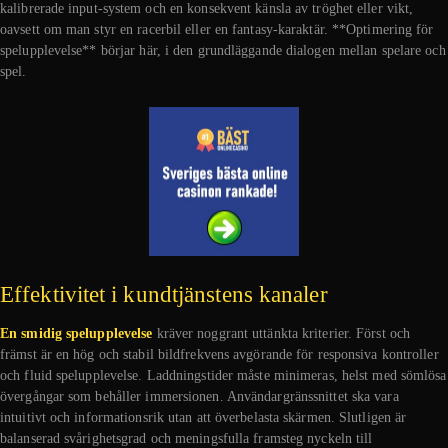
kalibrerade input-system och en konsekvent känsla av tröghet eller vikt,
oavsett om man styr en racerbil eller en fantasy-karaktär. **Optimering för
spelupplevelse** börjar här, i den grundläggande dialogen mellan spelare och
spel.
Effektivitet i kundtjänstens kanaler
En smidig spelupplevelse
kräver noggrant uttänkta kriterier. Först och
främst är en hög och stabil bildfrekvens avgörande för responsiva kontroller
och fluid spelupplevelse. Laddningstider måste minimeras, helst med sömlösa
övergångar som behåller immersionen. Användargränssnittet ska vara
intuitivt och informationsrik utan att överbelasta skärmen. Slutligen är
balanserad svårighetsgrad och meningsfulla framsteg nyckeln till