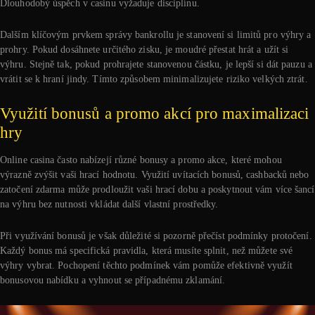
Dlouhodobý úspěch v casinu vyžaduje disciplínu.
Dalším klíčovým prvkem správy bankrollu je stanovení si limitů pro výhry a
prohry. Pokud dosáhnete určitého zisku, je moudré přestat hrát a užít si
výhru. Stejně tak, pokud prohrajete stanovenou částku, je lepší si dát pauzu a
vrátit se k hraní jindy. Tímto způsobem minimalizujete riziko velkých ztrát.
Využití bonusů a promo akcí pro maximalizaci
hry
Online casina často nabízejí různé bonusy a promo akce, které mohou
výrazně zvýšit vaši hrací hodnotu. Využití uvítacích bonusů, cashbacků nebo
zatočení zdarma může prodloužit vaši hrací dobu a poskytnout vám více šancí
na výhru bez nutnosti vkládat další vlastní prostředky.
Při využívání bonusů je však důležité si pozorně přečíst podmínky protočení.
Každý bonus má specifická pravidla, která musíte splnit, než můžete své
výhry vybrat. Pochopení těchto podmínek vám pomůže efektivně využít
bonusovou nabídku a vyhnout se případnému zklamání.