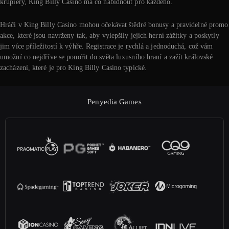
krupiéry, King Billy Casino má co nabídnout pro každého.
Hráči v King Billy Casino mohou očekávat štědré bonusy a pravidelné promo
akce, které jsou navrženy tak, aby vylepšily jejich herní zážitky a poskytly
jim více příležitostí k výhře. Registrace je rychlá a jednoduchá, což vám
umožní co nejdříve se ponořit do světa luxusního hraní a zažít královské
zacházení, které je pro King Billy Casino typické.
Penyedia Games