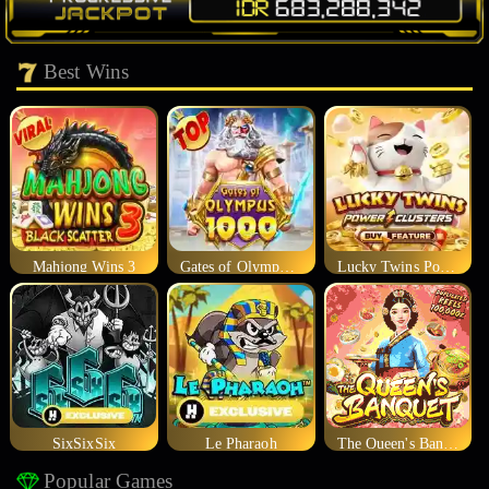
Best Wins
Mahjong Wins 3
Gates of Olympus 1000
Lucky Twins Power Clusters
SixSixSix
Le Pharaoh
The Queen's Banquet
Popular Games