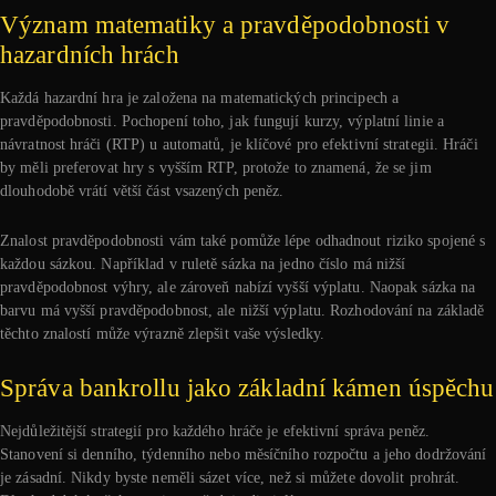
Význam matematiky a pravděpodobnosti v
hazardních hrách
Každá hazardní hra je založena na matematických principech a
pravděpodobnosti. Pochopení toho, jak fungují kurzy, výplatní linie a
návratnost hráči (RTP) u automatů, je klíčové pro efektivní strategii. Hráči
by měli preferovat hry s vyšším RTP, protože to znamená, že se jim
dlouhodobě vrátí větší část vsazených peněz.
Znalost pravděpodobnosti vám také pomůže lépe odhadnout riziko spojené s
každou sázkou. Například v ruletě sázka na jedno číslo má nižší
pravděpodobnost výhry, ale zároveň nabízí vyšší výplatu. Naopak sázka na
barvu má vyšší pravděpodobnost, ale nižší výplatu. Rozhodování na základě
těchto znalostí může výrazně zlepšit vaše výsledky.
Správa bankrollu jako základní kámen úspěchu
Nejdůležitější strategií pro každého hráče je efektivní správa peněz.
Stanovení si denního, týdenního nebo měsíčního rozpočtu a jeho dodržování
je zásadní. Nikdy byste neměli sázet více, než si můžete dovolit prohrát.