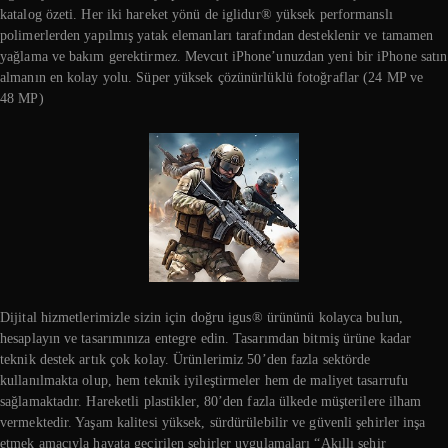
katalog özeti. Her iki hareket yönü de iglidur® yüksek performanslı
polimerlerden yapılmış yatak elemanları tarafından desteklenir ve tamamen
yağlama ve bakım gerektirmez. Mevcut iPhone’unuzdan yeni bir iPhone satın
almanın en kolay yolu. Süper yüksek çözünürlüklü fotoğraflar (24 MP ve
48 MP)
Dijital hizmetlerimizle sizin için doğru igus® ürününü kolayca bulun,
hesaplayın ve tasarımınıza entegre edin. Tasarımdan bitmiş ürüne kadar
teknik destek artık çok kolay. Ürünlerimiz 50’den fazla sektörde
kullanılmakta olup, hem teknik iyileştirmeler hem de maliyet tasarrufu
sağlamaktadır. Hareketli plastikler, 80’den fazla ülkede müşterilere ilham
vermektedir. Yaşam kalitesi yüksek, sürdürülebilir ve güvenli şehirler inşa
etmek amacıyla hayata geçirilen şehirler uygulamaları “Akıllı şehir