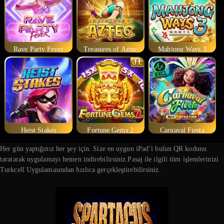
Rave Party Fever
Treasures of Aztec
Mahjong Ways 3
Heist Stakes
Fortune Gems 2
Carnaval Fiesta
Her gün yaptığınız her şey için. Size en uygun iPad’i bulun QR kodunu
taratarak uygulamayı hemen indirebilirsiniz.Pasaj ile ilgili tüm işlemlerinizi
Turkcell Uygulamasından hızlıca gerçekleştirebilirsiniz.