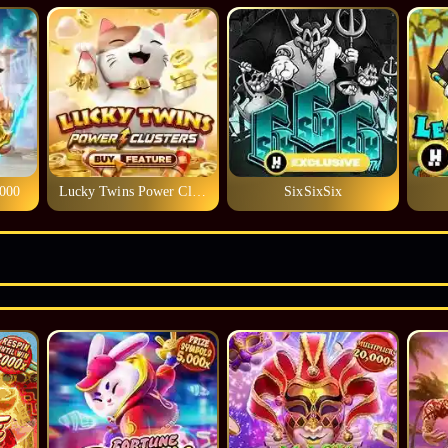
1000
Lucky Twins Power Clusters
SixSixSix