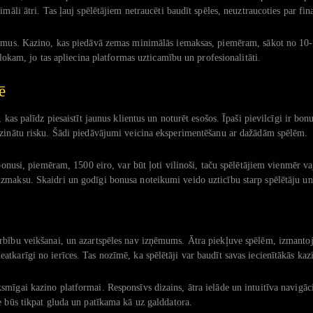
māli ātri. Tas ļauj spēlētājiem netraucēti baudīt spēles, neuztraucoties par fi
ājumus. Kazino, kas piedāvā zemas minimālās iemaksas, piemēram, sākot no 10
 lokam, jo tas apliecina platformas uzticamību un profesionalitāti.
ē
kas palīdz piesaistīt jaunus klientus un noturēt esošos. Īpaši pievilcīgi ir bonus
azinātu risku. Šādi piedāvājumi veicina eksperimentēšanu ar dažādām spēlēm.
i bonusi, piemēram, 1500 eiro, var būt ļoti vilinoši, taču spēlētājiem vienmēr 
zmaksu. Skaidri un godīgi bonusa noteikumi veido uzticību starp spēlētāju un
arbību veikšanai, un azartspēles nav izņēmums. Ātra piekļuve spēlēm, izmant
karīgi no ierīces. Tas nozīmē, ka spēlētāji var baudīt savas iecienītākās kazi
īgai kazino platformai. Responsīvs dizains, ātra ielāde un intuitīva navigācija
e būs tikpat gluda un patīkama kā uz galddatora.