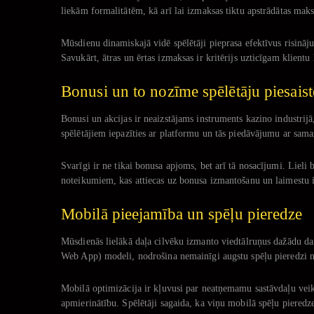
liekām formalitātēm, kā arī lai izmaksas tiktu apstrādātas maksi
Mūsdienu dinamiskajā vidē spēlētāji pieprasa efektīvus risin
Savukārt, ātras un ērtas izmaksas ir kritērijs uzticīgam klientu
Bonusi un to nozīme spēlētāju piesaist
Bonusi un akcijas ir neaizstājams instruments kazino industrijā, 
spēlētājiem iepazīties ar platformu un tās piedāvājumu ar sam
Svarīgi ir ne tikai bonusa apjoms, bet arī tā nosacījumi. Liel
noteikumiem, kas attiecas uz bonusa izmantošanu un laimestu i
Mobilā pieejamība un spēļu pieredze
Mūsdienās lielākā daļa cilvēku izmanto viedtālruņus dažādu d
Web App) modeli, nodrošina nemainīgi augstu spēļu pieredzi neat
Mobilā optimizācija ir kļuvusi par neatņemamu sastāvdaļu veiksm
apmierinātību. Spēlētāji sagaida, ka viņu mobilā spēļu pieredz