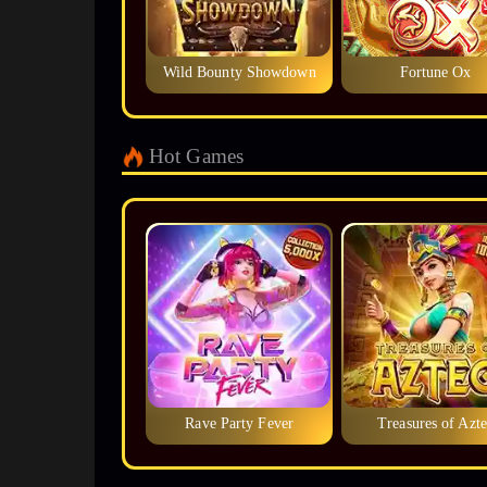
Wild Bounty Showdown
Fortune Ox
Hot Games
Rave Party Fever
Treasures of Azte