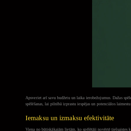
Apsveriet arī savu budžetu un laika ierobežojumus. Dažas spēle
spēlēšanas, lai pilnībā izprastu iespējas un potenciālos laimest
Iemaksu un izmaksu efektivitāte
Viena no būtiskākajām lietām, ko spēlētāji novērtē tiešsaistes 