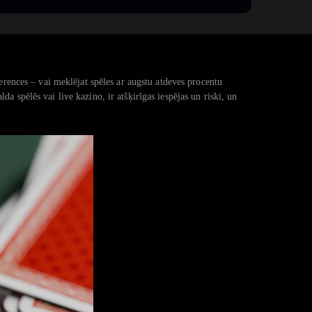
ferences – vai meklējat spēles ar augstu atdeves procentu
a spēlēs vai live kazino, ir atšķirīgas iespējas un riski, un