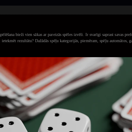
ēlēšana bieži vien sākas ar pareizās spēles izvēli. Ir svarīgi saprast savas pre
t ietekmēt rezultātu? Dažādās spēļu kategorijās, piemēram, spēļu automātos, gald