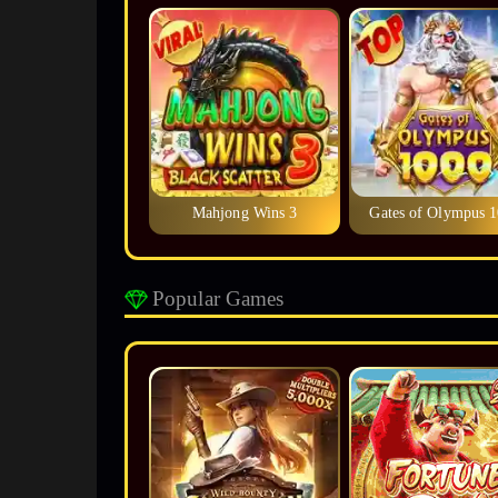
Mahjong Wins 3
Gates of Olympus 
Popular Games