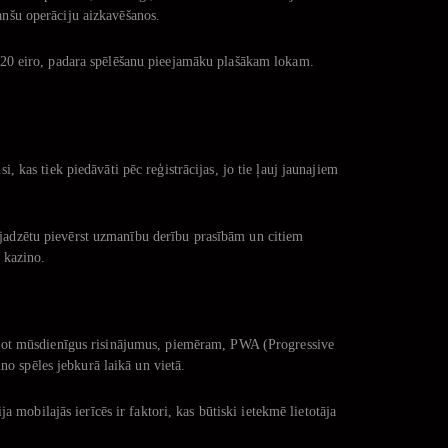
nanšu operāciju aizkavēšanos.
-20 eiro, padara spēlēšanu pieejamāku plašākam lokam.
i, kas tiek piedāvāti pēc reģistrācijas, jo tie ļauj jaunajiem
vajadzētu pievērst uzmanību derību prasībām un citiem
 kazino.
ojot mūsdienīgus risinājumus, piemēram, PWA (Progressive
no spēles jebkurā laikā un vietā.
 mobilajās ierīcēs ir faktori, kas būtiski ietekmē lietotāja