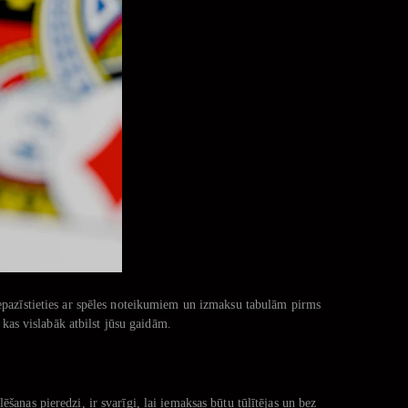
Iepazīstieties ar spēles noteikumiem un izmaksu tabulām pirms
 kas vislabāk atbilst jūsu gaidām.
šanas pieredzi, ir svarīgi, lai iemaksas būtu tūlītējas un bez