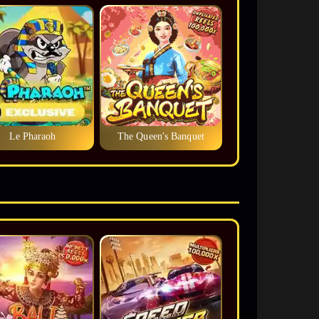
Le Pharaoh
The Queen's Banquet