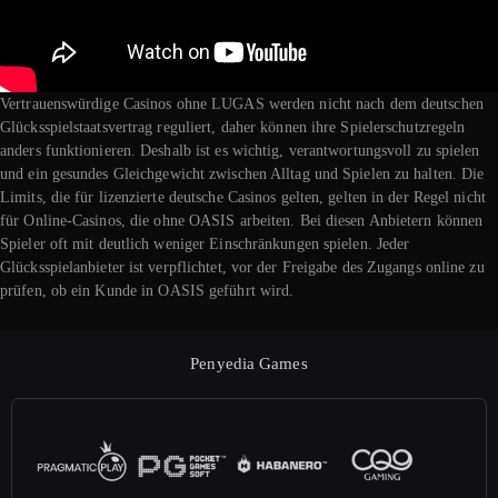
Vertrauenswürdige Casinos ohne LUGAS werden nicht nach dem deutschen
Glücksspielstaatsvertrag reguliert, daher können ihre Spielerschutzregeln
anders funktionieren. Deshalb ist es wichtig, verantwortungsvoll zu spielen
und ein gesundes Gleichgewicht zwischen Alltag und Spielen zu halten. Die
Limits, die für lizenzierte deutsche Casinos gelten, gelten in der Regel nicht
für Online-Casinos, die ohne OASIS arbeiten. Bei diesen Anbietern können
Spieler oft mit deutlich weniger Einschränkungen spielen. Jeder
Glücksspielanbieter ist verpflichtet, vor der Freigabe des Zugangs online zu
prüfen, ob ein Kunde in OASIS geführt wird.
Penyedia Games