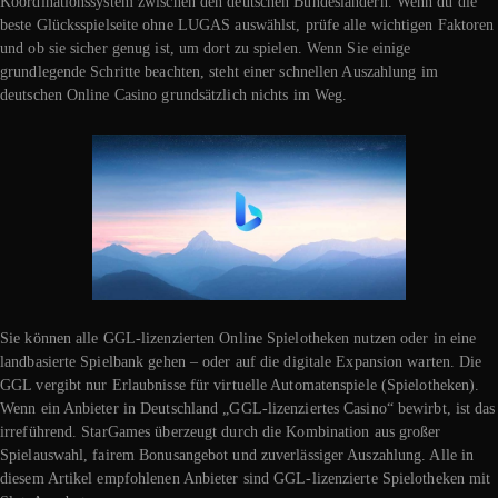
Koordinationssystem zwischen den deutschen Bundesländern. Wenn du die
beste Glücksspielseite ohne LUGAS auswählst, prüfe alle wichtigen Faktoren
und ob sie sicher genug ist, um dort zu spielen. Wenn Sie einige
grundlegende Schritte beachten, steht einer schnellen Auszahlung im
deutschen Online Casino grundsätzlich nichts im Weg.
Sie können alle GGL-lizenzierten Online Spielotheken nutzen oder in eine
landbasierte Spielbank gehen – oder auf die digitale Expansion warten. Die
GGL vergibt nur Erlaubnisse für virtuelle Automatenspiele (Spielotheken).
Wenn ein Anbieter in Deutschland „GGL-lizenziertes Casino“ bewirbt, ist das
irreführend. StarGames überzeugt durch die Kombination aus großer
Spielauswahl, fairem Bonusangebot und zuverlässiger Auszahlung. Alle in
diesem Artikel empfohlenen Anbieter sind GGL-lizenzierte Spielotheken mit