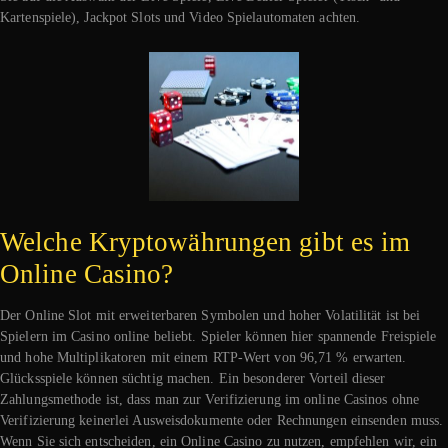
Kartenspiele), Jackpot Slots und Video Spielautomaten achten.
Welche Kryptowährungen gibt es im
Online Casino?
Der Online Slot mit erweiterbaren Symbolen und hoher Volatilität ist bei
Spielern im Casino online beliebt. Spieler können hier spannende Freispiele
und hohe Multiplikatoren mit einem RTP-Wert von 96,71 % erwarten.
Glücksspiele können süchtig machen. Ein besonderer Vorteil dieser
Zahlungsmethode ist, dass man zur Verifizierung im online Casinos ohne
Verifizierung keinerlei Ausweisdokumente oder Rechnungen einsenden muss.
Wenn Sie sich entscheiden, ein Online Casino zu nutzen, empfehlen wir, ein