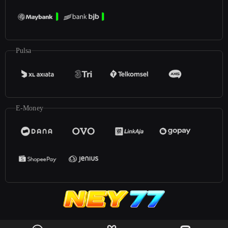
Pulsa
E-Money