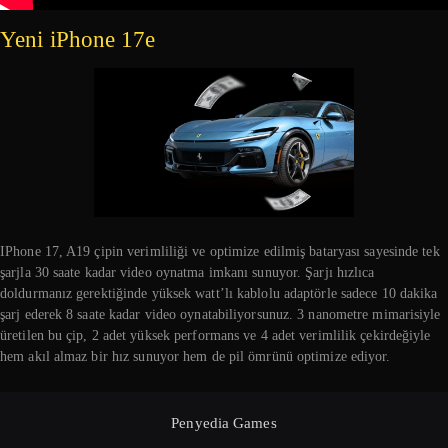
Yeni iPhone 17e
IPhone 17, A19 çipin verimliliği ve optimize edilmiş bataryası sayesinde tek
şarjla 30 saate kadar video oynatma imkanı sunuyor. Şarjı hızlıca
doldurmanız gerektiğinde yüksek watt’lı kablolu adaptörle sadece 10 dakika
şarj ederek 8 saate kadar video oynatabiliyorsunuz. 3 nanometre mimarisiyle
üretilen bu çip, 2 adet yüksek performans ve 4 adet verimlilik çekirdeğiyle
hem akıl almaz bir hız sunuyor hem de pil ömrünü optimize ediyor.
Penyedia Games