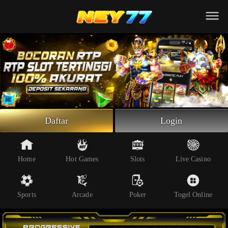
Beranda
Slot Online
Live Casino
Sportsbook
Arcade
Togel Online
Daftar
Login
Poker
Whatsapp
Home
Hot Games
Slots
Live Casino
Telegram
Sports
Arcade
Poker
Togel Online
Livechat