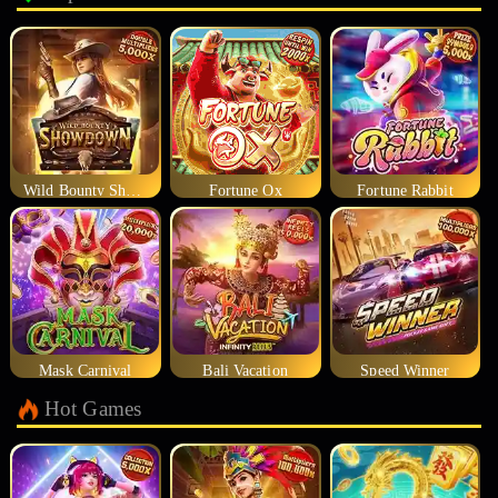
Wild Bounty Showdown
Fortune Ox
Fortune Rabbit
Mask Carnival
Bali Vacation
Speed Winner
Hot Games