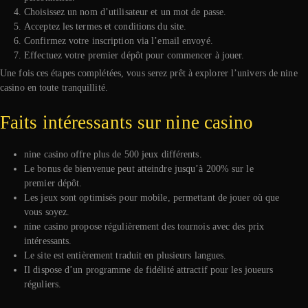
Choisissez un nom d’utilisateur et un mot de passe.
Acceptez les termes et conditions du site.
Confirmez votre inscription via l’email envoyé.
Effectuez votre premier dépôt pour commencer à jouer.
Une fois ces étapes complétées, vous serez prêt à explorer l’univers de nine
casino en toute tranquillité.
Faits intéressants sur nine casino
nine casino offre plus de 500 jeux différents.
Le bonus de bienvenue peut atteindre jusqu’à 200% sur le
premier dépôt.
Les jeux sont optimisés pour mobile, permettant de jouer où que
vous soyez.
nine casino propose régulièrement des tournois avec des prix
intéressants.
Le site est entièrement traduit en plusieurs langues.
Il dispose d’un programme de fidélité attractif pour les joueurs
réguliers.