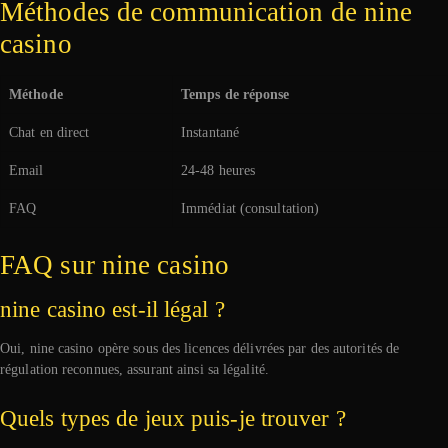
Méthodes de communication de nine
casino
Méthode
Temps de réponse
Chat en direct
Instantané
Email
24-48 heures
FAQ
Immédiat (consultation)
FAQ sur nine casino
nine casino est-il légal ?
Oui, nine casino opère sous des licences délivrées par des autorités de
régulation reconnues, assurant ainsi sa légalité.
Quels types de jeux puis-je trouver ?