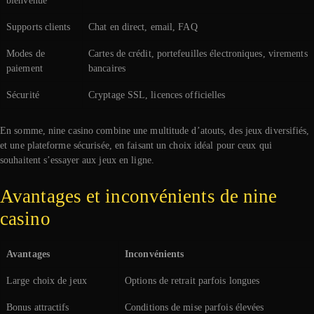
bienvenue
Supports clients
Chat en direct, email, FAQ
Modes de
Cartes de crédit, portefeuilles électroniques, virements
paiement
bancaires
Sécurité
Cryptage SSL, licences officielles
En somme, nine casino combine une multitude d’atouts, des jeux diversifiés,
et une plateforme sécurisée, en faisant un choix idéal pour ceux qui
souhaitent s’essayer aux jeux en ligne.
Avantages et inconvénients de nine
casino
Avantages
Inconvénients
Large choix de jeux
Options de retrait parfois longues
Bonus attractifs
Conditions de mise parfois élevées