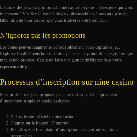
Le choix des jeux est primordial. nine casino propose-t-il des jeux qui vous
intéressent ? Vérifiez la variété de jeux, des machines à sous aux jeux de
table, afin de vous assurer que vous trouverez votre bonheur.
N’ignorez pas les promotions
Les bonus peuvent augmenter considérablement votre capital de jeu.
Explorez les différents bonus de bienvenue et les promotions régulières que
nine casino propose. Cela peut faire une grande différence dans votre
expérience de jeu.
Processus d’inscription sur nine casino
Pour profiter des jeux proposés par nine casino, voici un processus
d’inscription simple en quelques étapes.
Visitez le site officiel de nine casino.
Cliquez sur le bouton “S’inscrire”.
Remplissez le formulaire d’inscription avec vos informations
personnelles.