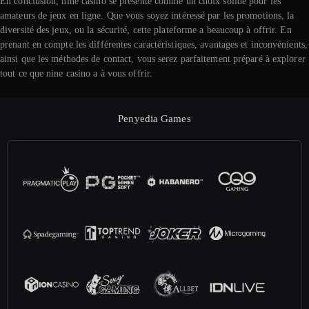
En conclusion, nine casino se présente comme un choix solide pour les
amateurs de jeux en ligne. Que vous soyez intéressé par les promotions, la
diversité des jeux, ou la sécurité, cette plateforme a beaucoup à offrir. En
prenant en compte les différentes caractéristiques, avantages et inconvénients,
ainsi que les méthodes de contact, vous serez parfaitement préparé à explorer
tout ce que nine casino a à vous offrir.
Penyedia Games