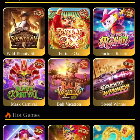
Wild Bounty Showdown
Fortune Ox
Fortune Rabbit
Mask Carnival
Bali Vacation
Speed Winner
Hot Games