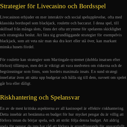
Strategier för Livecasino och Bordsspel
Livecasinon erbjuder en mer interaktiv och social spelupplevelse, ofta med
klassiska bordsspel som blackjack, roulette och baccarat. I dessa spel, till
skillnad från många slots, finns det ofta utrymme för spelarens skicklighet
och strategiska beslut. Att lära sig grundläggande strategier för exempelvis
blackjack, som att veta när man ska dra kort eller stå över, kan markant
minska husets fördel.
För roulette kan strategier som Martingale-systemet (dubbla insatsen efter
förlust) tillämpas, men det är viktigt att vara medveten om riskerna och de
begränsningar som finns, som bordets maximala insats. En sund strategi
innefattar även att sätta upp budgetar och hålla sig till dem, oavsett om spelet
går bra eller dåligt.
Riskhantering och Spelansvar
En av de mest kritiska aspekterna av all kasinospel är effektiv riskhantering.
Detta innebär att bestämma en budget för hur mycket pengar du är villig att
förlora innan du börjar spela, och att strikt följa denna budget. Att aldrig
spela för pengar du inte har råd att förlora är grundläggande för ansvarsfullt