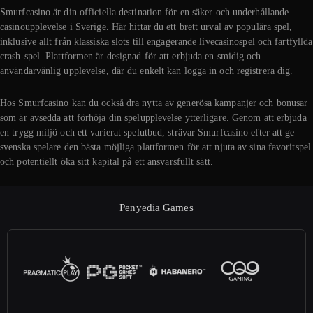
Smurfcasino är din officiella destination för en säker och underhållande
casinoupplevelse i Sverige. Här hittar du ett brett urval av populära spel,
inklusive allt från klassiska slots till engagerande livecasinospel och fartfyllda
crash-spel. Plattformen är designad för att erbjuda en smidig och
användarvänlig upplevelse, där du enkelt kan logga in och registrera dig.
Hos Smurfcasino kan du också dra nytta av generösa kampanjer och bonusar
som är avsedda att förhöja din spelupplevelse ytterligare. Genom att erbjuda
en trygg miljö och ett varierat spelutbud, strävar Smurfcasino efter att ge
svenska spelare den bästa möjliga plattformen för att njuta av sina favoritspel
och potentiellt öka sitt kapital på ett ansvarsfullt sätt.
Penyedia Games