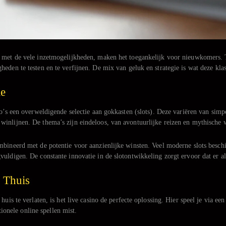
d met de vele inzetmogelijkheden, maken het toegankelijk voor nieuwkomers. T
eden te testen en te verfijnen. De mix van geluk en strategie is wat deze kl
ie
no’s een overweldigende selectie aan gokkasten (slots). Deze variëren van simp
inlijnen. De thema’s zijn eindeloos, van avontuurlijke reizen en mythische w
mbineerd met de potentie voor aanzienlijke winsten. Veel moderne slots beschi
uldigen. De constante innovatie in de slotontwikkeling zorgt ervoor dat er al
 Thuis
uis te verlaten, is het live casino de perfecte oplossing. Hier speel je via een
tionele online spellen mist.