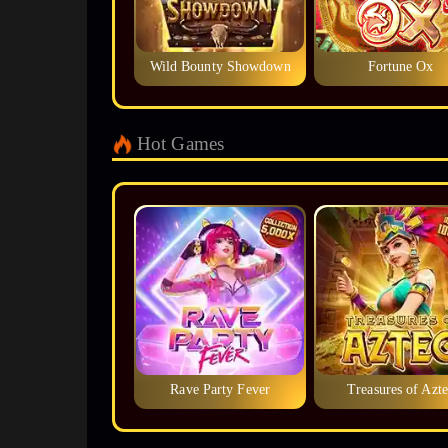
Wild Bounty Showdown
Fortune Ox
Hot Games
Rave Party Fever
Treasures of Azte