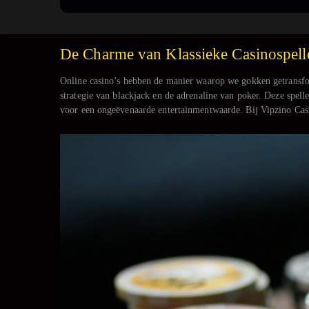
De Charme van Klassieke Casinospell
Online casino’s hebben de manier waarop we gokken getransfor
strategie van blackjack en de adrenaline van poker. Deze spelle
voor een ongeëvenaarde entertainmentwaarde. Bij Vipzino Casi