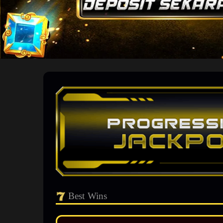
Best Wins