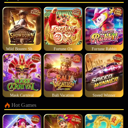
Wild Bounty Showdown
Fortune Ox
Fortune Rabbit
Mask Carnival
Bali Vacation
Speed Winner
Hot Games