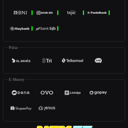
Pulsa
E-Money