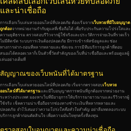
เคล็ดลับเลือกเว็บเล่นหวยที่ปลอดภัย
และน่าเชื่อถือ
การเลือกเว็บเล่นหวยออนไลน์ที่ปลอดภัย ต้องเริ่มจาก
เว็บหวยที่มีใบอนุญาต
ถูกต้อง
จากหน่วยงานกำกับดูแลที่เชื่อถือได้ เพื่อรับประกันความโปร่งใสและ
ความยุติธรรม ตรวจสอบรีวิวจากผู้ใช้จริงและประวัติการจ่ายเงินที่รวดเร็ว
ไม่มีติดขัด ระบบการเงินต้องปลอดภัย มีการเข้ารหัสข้อมูลและช่อง
ทางการฝาก-ถอนที่หลากหลายและชัดเจน การมีทีมบริการลูกค้าที่ตอบ
สนองได้ตลอดเวลาก็เป็นตัวชี้วัดสำคัญของเว็บที่น่าเชื่อถือและพร้อมดูแลผู้
เล่นอย่างเต็มที่
สัญญาณของเว็บพนันที่ได้มาตรฐาน
การเลือกเว็บเล่นหวยออนไลน์ที่ปลอดภัย เริ่มจากตรวจสอบ
เว็บหวย
ออนไลน์ที่ได้มาตรฐาน
และมีใบอนุญาตการพนันที่ถูกต้องจากหน่วยงาน
ระหว่างประเทศ มองหาเว็บที่มีอายุการให้บริการมายาวนานและรีวิวจากผู้
ใช้จริง เช็คความน่าเชื่อถือจากช่องทางชำระเงินที่หลากหลายและ
ปลอดภัย
จำไว้เสมอว่าความโปร่งใสคือหัวใจสำคัญ
อย่าลืมทดลองระบบ
บริการลูกค้าก่อนตัดสินใจ เพื่อความมั่นใจทุกครั้งที่ลงทุน
ตรวจสอบใบอนุญาตและความน่าเชื่อถือ