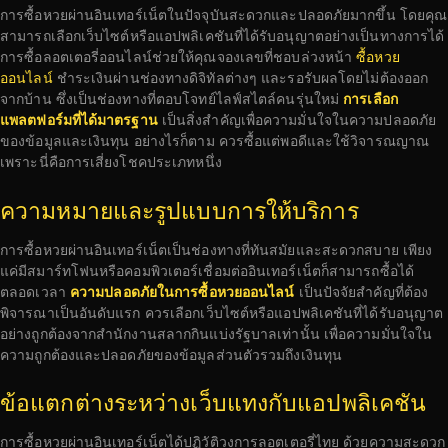
การซื้อหวยผ่านอินเทอร์เน็ตในปัจจุบันสะดวกและปลอดภัยมากขึ้น โดยคุณ
สามารถเลือกเว็บไซต์หรือแอปพลิเคชันที่ได้รับอนุญาตอย่างเป็นทางการได้
การซื้อลอตเตอรี่ออนไลน์ช่วยให้คุณจองเลขที่ชอบล่วงหน้า
ซื้อหวย
ออนไลน์
ชำระเงินผ่านช่องทางดิจิทัลต่างๆ และรอรับผลโดยไม่ต้องออก
จากบ้าน ซึ่งเป็นช่องทางที่ตอบโจทย์ไลฟ์สไตล์คนรุ่นใหม่
การเลือก
แพลตฟอร์มที่ได้มาตรฐาน
เป็นสิ่งสำคัญเพื่อความมั่นใจในความปลอดภัย
ของข้อมูลและเงินทุน อย่างไรก็ตาม ควรซื้อแต่พอดีและใช้วิจารณญาณ
เพราะนี่คือการเสี่ยงโชคประเภทหนึ่ง
ความหมายและรูปแบบการให้บริการ
การซื้อหวยผ่านอินเทอร์เน็ตเป็นช่องทางที่ทันสมัยและสะดวกสบาย เพียง
แค่มีสมาร์ทโฟนหรือคอมพิวเตอร์เชื่อมต่ออินเทอร์เน็ตก็สามารถซื้อได้
ตลอดเวลา
ความปลอดภัยในการซื้อหวยออนไลน์
เป็นปัจจัยสำคัญที่ต้อง
พิจารณาเป็นอันดับแรก ควรเลือกเว็บไซต์หรือแอปพลิเคชันที่ได้รับอนุญาต
อย่างถูกต้องจากสำนักงานสลากกินแบ่งรัฐบาลเท่านั้น เพื่อความมั่นใจใน
ความถูกต้องและปลอดภัยของข้อมูลส่วนตัวรวมถึงเงินทุน
ข้อแตกต่างระหว่างเว็บแทงกับแอปพลิเคชัน
การซื้อหวยผ่านอินเทอร์เน็ตได้ปฏิวัติวงการลอตเตอรี่ไทย ด้วยความสะดวก