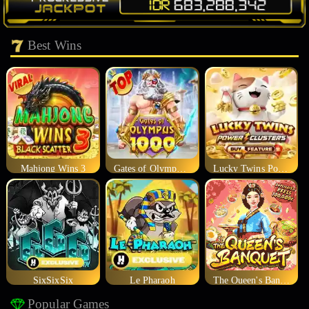
Best Wins
Mahjong Wins 3
Gates of Olympus 1000
Lucky Twins Power Clusters
SixSixSix
Le Pharaoh
The Queen's Banquet
Popular Games