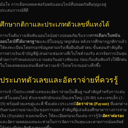
มั่นใจ การเลือกแพลตฟอร์มพนันออนไลน์ที่ปลอดภัยคือกุญแจสู่
ประสบการณ์ที่ดี
ศึกษากติกาและประเภทตัวเลขที่แทงได้
การเริ่มต้นวางเดิมพันออนไลน์อย่างปลอดภัยเริ่มจาก
การเลือกเว็บพนัน
ออนไลน์ที่ได้มาตรฐาน
และมีใบอนุญาตถูกต้อง หลังจากศึกษากฎกติกาแล้ว
ให้ลงทะเบียนโดยกรอกข้อมูลตามจริงเพื่อยืนยันตัวตน ขั้นตอนสำคัญคือ
การฝากเงินเข้าบัญชีผู้เล่นผ่านช่องทางที่เว็บไซต์รองรับ ควรจัดการเงินทุน
ด้วยการกำหนดงบประมาณต่อวันอย่างชัดเจน ก่อนเริ่มเดิมพันจริงให้ฝึกฝน
ในโหมดทดลองเล่นเพื่อทำความเข้าใจกลไกเกมอย่างลึกซึ้ง
ประเภทตัวเลขและอัตราจ่ายที่ควรรู้
การเข้าใจประเภทตัวเลขและอัตราจ่ายเป็นพื้นฐานสำคัญสำหรับการเล่น
คาสิโนออนไลน์ ตัวเลขหลักมักแบ่งเป็นเลขใหญ่ (20-80) และเลขเล็ก (1-
19) พร้อมด้วยเลขคู่และคี่ ซึ่งแต่ละประเภทมี
อัตราจ่าย (Payout)
ที่แตกต่าง
กันตามความน่าจะเป็นของการออก สำคัญที่ผู้เล่นต้องศึกษาตารางการจ่าย
เงิน (Paytable) ของเกมนั้นๆ ให้ละเอียดก่อนเริ่มเล่น การรู้จัก
อัตราต่อรอง
และอัตราผลตอบแทนจะช่วยในการจัดการเงินทุนและคาดการณ์ผลลัพธ์
ได้อย่างมีประสิทธิภาพมากขึ้น