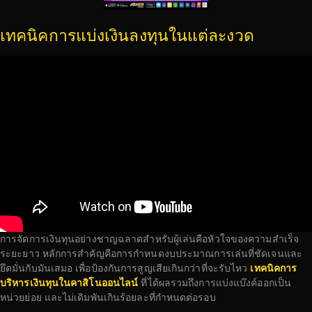
เทคนิคการแบ่งเงินลงทุนในแต่ละงวด
การจัดการเงินทุนอย่างชาญฉลาดสำหรับผู้เล่นคือหัวใจของความสำเร็จ
ระยะยาว หลักการสำคัญคือการกำหนดงบประมาณการเล่นที่ชัดเจนและ
ยึดมั่นกับมันเสมอ เพื่อป้องกันการสูญเสียเกินกว่าที่จะรับไหว
เทคนิคการ
บริหารเงินทุนในคาสิโนออนไลน์
ที่ได้ผลรวมถึงการแบ่งแบ๊งค์ออกเป็น
หน่วยย่อย และไม่เดิมพันเกินร้อยละที่กำหนดต่อรอบ