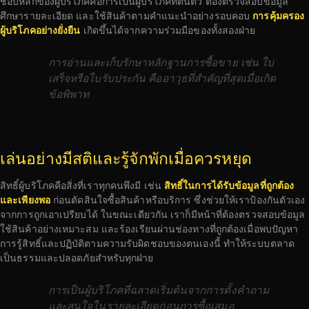
ชอบหลักของผู้บริโภคคือการเป็นผู้บริโภคที่ตื่นตัว ต้องตรวจสอบข้อมูล
ศึกษารายละเอียด และใช้สินค้าตามคำแนะนำอย่างรอบคอบ
การคุ้มครอง
ผู้บริโภคอย่างยั่งยืน
เกิดขึ้นได้จากความร่วมมือของทั้งสองฝ่าย
การอ่านและเก็บรักษาหลักฐานการซื้อขาย เช่น ใบ
เสร็จหรือใบรับประกัน คืออาวุธที่สำคัญที่สุดเมื่อเกิด
ข้อพิพาท
เล่นอย่างมีสติและรู้จักพักเมื่อควรหยุด
สิทธิ์ผู้บริโภคคือสิ่งที่เราทุกคนพึงมี เช่น
สิทธิ์ในการได้รับข้อมูลที่ถูกต้อง
และเพียงพอ
ก่อนตัดสินใจซื้อสินค้าหรือบริการ ซึ่งช่วยให้เราป้องกันตัวเอง
จากการถูกเอาเปรียบได้ ในขณะเดียวกัน เราก็มีหน้าที่ต้องตรวจสอบข้อมูล
ใช้สินค้าอย่างเหมาะสม และร้องเรียนผ่านช่องทางที่ถูกต้องเมื่อพบปัญหา
การรู้สิทธิ์และปฏิบัติตามความรับผิดชอบของตนเองนี้ ทำให้ระบบตลาด
เป็นธรรมและปลอดภัยสำหรับทุกฝ่าย
การเป็นผู้บริโภคที่ฉลาดเริ่มต้นจากการตั้งคำถาม
และสนใจในรายละเอียดก่อนการซื้อเสมอ