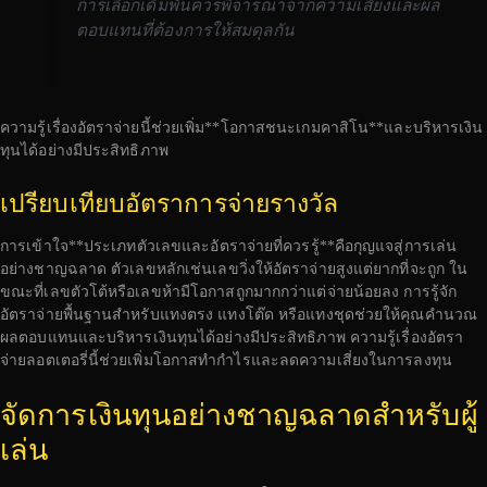
การเลือกเดิมพันควรพิจารณาจากความเสี่ยงและผล
ตอบแทนที่ต้องการให้สมดุลกัน
ความรู้เรื่องอัตราจ่ายนี้ช่วยเพิ่ม**โอกาสชนะเกมคาสิโน**และบริหารเงิน
ทุนได้อย่างมีประสิทธิภาพ
เปรียบเทียบอัตราการจ่ายรางวัล
การเข้าใจ**ประเภทตัวเลขและอัตราจ่ายที่ควรรู้**คือกุญแจสู่การเล่น
อย่างชาญฉลาด ตัวเลขหลักเช่นเลขวิ่งให้อัตราจ่ายสูงแต่ยากที่จะถูก ใน
ขณะที่เลขตัวโต้หรือเลขห้ามีโอกาสถูกมากกว่าแต่จ่ายน้อยลง การรู้จัก
อัตราจ่ายพื้นฐานสำหรับแทงตรง แทงโต๊ด หรือแทงชุดช่วยให้คุณคำนวณ
ผลตอบแทนและบริหารเงินทุนได้อย่างมีประสิทธิภาพ ความรู้เรื่องอัตรา
จ่ายลอตเตอรี่นี้ช่วยเพิ่มโอกาสทำกำไรและลดความเสี่ยงในการลงทุน
จัดการเงินทุนอย่างชาญฉลาดสำหรับผู้
เล่น