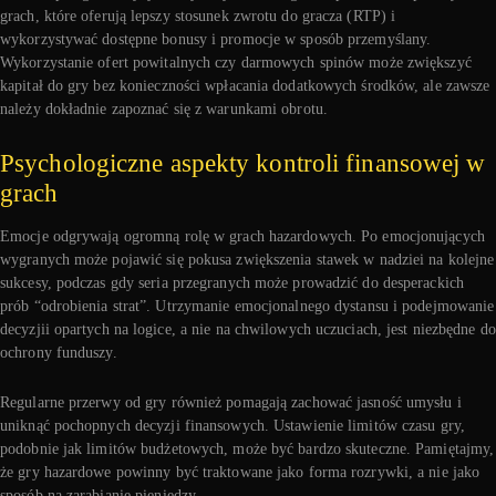
grach, które oferują lepszy stosunek zwrotu do gracza (RTP) i
wykorzystywać dostępne bonusy i promocje w sposób przemyślany.
Wykorzystanie ofert powitalnych czy darmowych spinów może zwiększyć
kapitał do gry bez konieczności wpłacania dodatkowych środków, ale zawsze
należy dokładnie zapoznać się z warunkami obrotu.
Psychologiczne aspekty kontroli finansowej w
grach
Emocje odgrywają ogromną rolę w grach hazardowych. Po emocjonujących
wygranych może pojawić się pokusa zwiększenia stawek w nadziei na kolejne
sukcesy, podczas gdy seria przegranych może prowadzić do desperackich
prób “odrobienia strat”. Utrzymanie emocjonalnego dystansu i podejmowanie
decyzjii opartych na logice, a nie na chwilowych uczuciach, jest niezbędne do
ochrony funduszy.
Regularne przerwy od gry również pomagają zachować jasność umysłu i
uniknąć pochopnych decyzji finansowych. Ustawienie limitów czasu gry,
podobnie jak limitów budżetowych, może być bardzo skuteczne. Pamiętajmy,
że gry hazardowe powinny być traktowane jako forma rozrywki, a nie jako
sposób na zarabianie pieniędzy.