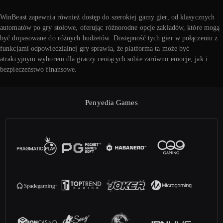
WinBeast zapewnia również dostęp do szerokiej gamy gier, od klasycznych
automatów po gry stołowe, oferując różnorodne opcje zakładów, które mogą
być dopasowane do różnych budżetów. Dostępność tych gier w połączeniu z
funkcjami odpowiedzialnej gry sprawia, że platforma ta może być
atrakcyjnym wyborem dla graczy ceniących sobie zarówno emocje, jak i
bezpieczeństwo finansowe.
Penyedia Games