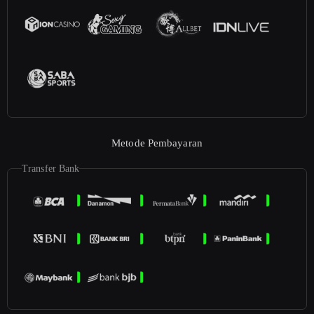
Metode Pembayaran
Transfer Bank