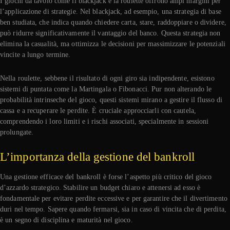
I giochi da tavolo come il blackjack e la roulette offrono ampi margini per
l’applicazione di strategie. Nel blackjack, ad esempio, una strategia di base
ben studiata, che indica quando chiedere carta, stare, raddoppiare o dividere,
può ridurre significativamente il vantaggio del banco. Questa strategia non
elimina la casualità, ma ottimizza le decisioni per massimizzare le potenziali
vincite a lungo termine.
Nella roulette, sebbene il risultato di ogni giro sia indipendente, esistono
sistemi di puntata come la Martingala o Fibonacci. Pur non alterando le
probabilità intrinseche del gioco, questi sistemi mirano a gestire il flusso di
cassa e a recuperare le perdite. È cruciale approcciarli con cautela,
comprendendo i loro limiti e i rischi associati, specialmente in sessioni
prolungate.
L’importanza della gestione del bankroll
Una gestione efficace del bankroll è forse l’aspetto più critico del gioco
d’azzardo strategico. Stabilire un budget chiaro e attenersi ad esso è
fondamentale per evitare perdite eccessive e per garantire che il divertimento
duri nel tempo. Sapere quando fermarsi, sia in caso di vincita che di perdita,
è un segno di disciplina e maturità nel gioco.