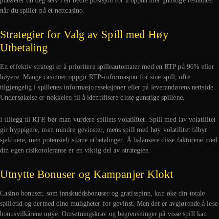
plasserer du deg selv i en bedre posisjon for å oppnå mer gunstige resultater
når du spiller på et nettcasino.
Strategier for Valg av Spill med Høy
Utbetaling
En effektiv strategi er å prioritere spilleautomater med en RTP på 96% eller
høyere. Mange casinoer oppgir RTP-informasjon for sine spill, ofte
tilgjengelig i spillenes informasjonsseksjoner eller på leverandørens nettside.
Undersøkelse er nøkkelen til å identifisere disse gunstige spillene.
I tillegg til RTP, bør man vurdere spillets volatilitet. Spill med lav volatilitet
gir hyppigere, men mindre gevinster, mens spill med høy volatilitet tilbyr
sjeldnere, men potensielt større utbetalinger. Å balansere disse faktorene med
din egen risikotoleranse er en viktig del av strategien.
Utnytte Bonuser og Kampanjer Klokt
Casino bonuser, som innskuddsbonuser og gratisspinn, kan øke din totale
spilletid og dermed dine muligheter for gevinst. Men det er avgjørende å lese
bonusvilkårene nøye. Omsetningskrav og begrensninger på visse spill kan