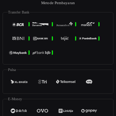
Metode Pembayaran
Transfer Bank
Pulsa
E-Money