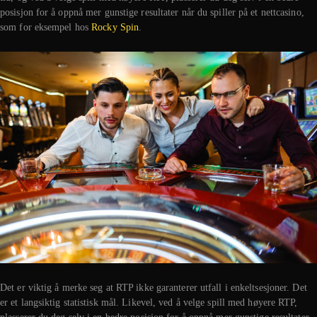
posisjon for å oppnå mer gunstige resultater når du spiller på et nettcasino,
som for eksempel hos
Rocky Spin
.
Det er viktig å merke seg at RTP ikke garanterer utfall i enkeltsesjoner. Det
er et langsiktig statistisk mål. Likevel, ved å velge spill med høyere RTP,