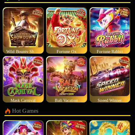
Wild Bounty Showdown
Fortune Ox
Fortune Rabbit
Mask Carnival
Bali Vacation
Speed Winner
Hot Games