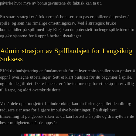
påvirke hvor mye av bonusgevinstene du faktisk kan ta ut.
En smart strategi er å fokusere på bonuser som passer spillene du ønsker å
spille, og som har rimelige omsetningskrav. Ved å strategisk bruke
bonusmidler på spill med høy RTP, kan du potensielt forlenge spilletiden din
og øke sjansene for å oppnå bedre utbetalinger.
Administrasjon av Spillbudsjett for Langsiktig
Suksess
Effektiv budsjettering er fundamentalt for enhver casino spiller som ønsker å
oppnå overlegne utbetalinger. Sett et klart budsjett før du begynner å spille,
og hold deg til det. Dette innebærer å bestemme deg for et beløp du er villig
til å tape, og aldri overskride dette.
Ved å dele opp budsjettet i mindre økter, kan du forlenge spilletiden din og
redusere sjansene for å gjøre impulsive beslutninger. En disiplinert
tilnærming til pengebruk sikrer at du kan fortsette å spille og dra nytte av de
beste mulighetene når de oppstår.