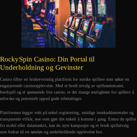
RockySpin Casino: Din Portal til
Underholdning og Gevinster
Casino tilbyr en brukervennlig plattform for norske spillere som søker en
engasjerende casinoopplevelse. Med et bredt utvalg av spilleautomater,
bordspill og et spennende live casino, er det mange muligheter for spillere å
utforske og potensielt oppnå gode utbetalinger.
Plattformen legger vekt på enkel registrering, smidige innskuddsmetoder og
transparente vilkår, noe som gjør det enkelt å komme i gang. Enten du spiller
fra mobil eller datamaskin, kan du nyte kampanjer og et bredt spillutvalg
som bidrar til en sømløs og underholdende opplevelse hos .