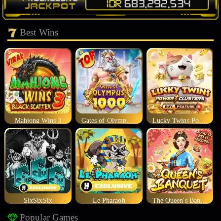
Best Wins
Mahjong Wins 3
Gates of Olympus 1000
Lucky Twins Power Clusters
SixSixSix
Le Pharaoh
The Queen's Banquet
Popular Games