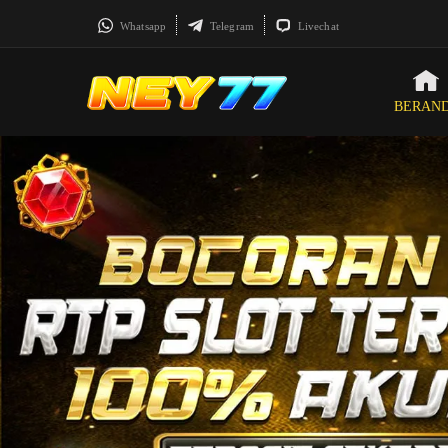
Whatsapp
Telegram
Livechat
BERAN