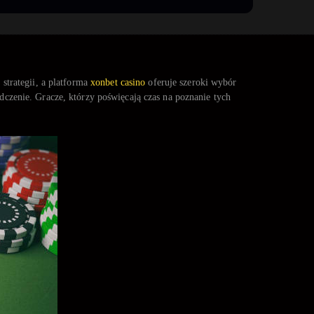
strategii, a platforma
xonbet casino
oferuje szeroki wybór
dczenie. Gracze, którzy poświęcają czas na poznanie tych