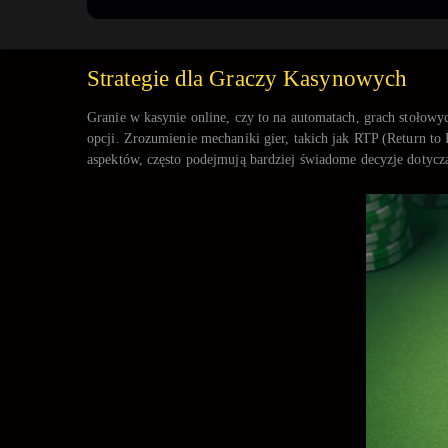
Strategie dla Graczy Kasynowych
Granie w kasynie online, czy to na automatach, grach stołowyc
opcji. Zrozumienie mechaniki gier, takich jak RTP (Return to
aspektów, często podejmują bardziej świadome decyzje dotycz