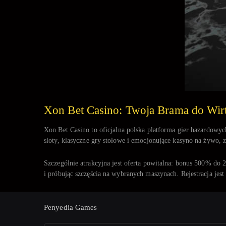
Xon Bet Casino: Twoja Brama do Wir
Xon Bet Casino to oficjalna polska platforma gier hazardowy
sloty, klasyczne gry stołowe i emocjonujące kasyno na żywo
Szczególnie atrakcyjna jest oferta powitalna: bonus 500% do
i próbując szczęścia na wybranych maszynach. Rejestracja jest
Penyedia Games