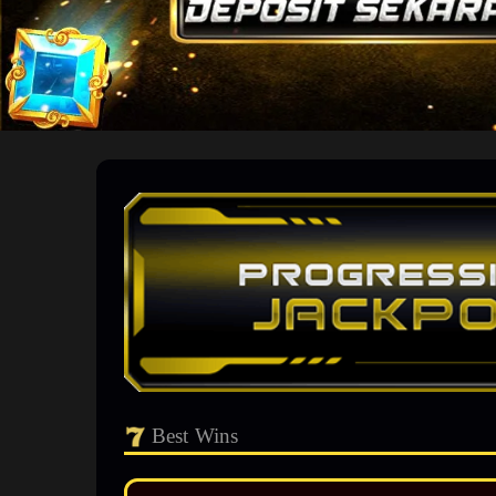
Best Wins