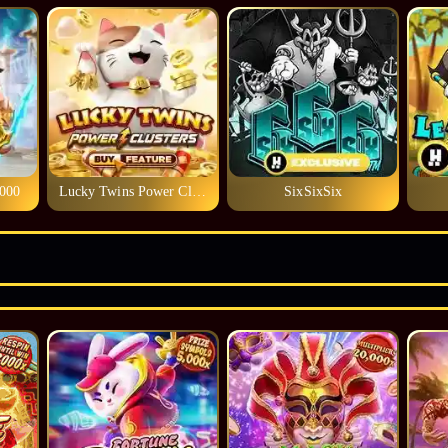
1000
Lucky Twins Power Clusters
SixSixSix