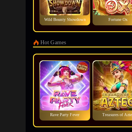
Wild Bounty Showdown
Fortune Ox
Hot Games
Rave Party Fever
Treasures of Azte