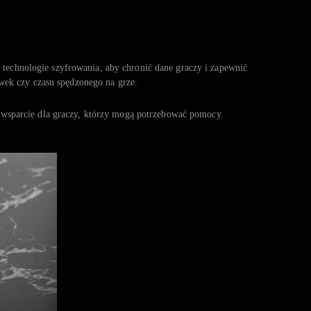
technologie szyfrowania, aby chronić dane graczy i zapewnić
awek czy czasu spędzonego na grze.
i wsparcie dla graczy, którzy mogą potrzebować pomocy.