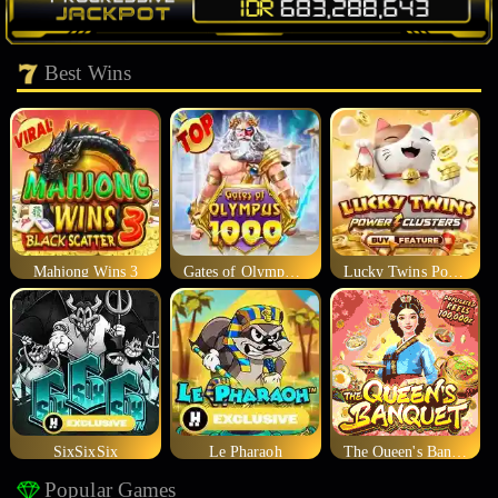
Best Wins
Mahjong Wins 3
Gates of Olympus 1000
Lucky Twins Power Clusters
SixSixSix
Le Pharaoh
The Queen's Banquet
Popular Games