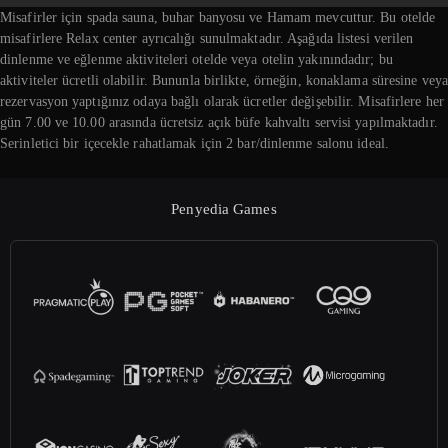
Misafirler için spada sauna, buhar banyosu ve Hamam mevcuttur. Bu otelde
misafirlere Relax center ayrıcalığı sunulmaktadır. Aşağıda listesi verilen
dinlenme ve eğlenme aktiviteleri otelde veya otelin yakınındadır; bu
aktiviteler ücretli olabilir. Bununla birlikte, örneğin, konaklama süresine vey
rezervasyon yaptığınız odaya bağlı olarak ücretler değişebilir. Misafirlere her
gün 7.00 ve 10.00 arasında ücretsiz açık büfe kahvaltı servisi yapılmaktadır.
Serinletici bir içecekle rahatlamak için 2 bar/dinlenme salonu ideal.
Penyedia Games