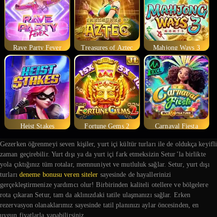
Rave Party Fever
Treasures of Aztec
Mahjong Ways 3
Heist Stakes
Fortune Gems 2
Carnaval Fiesta
Gezerken öğrenmeyi seven kişiler, yurt içi kültür turları ile de oldukça keyifl
zaman geçirebilir. Yurt dışı ya da yurt içi fark etmeksizin Setur’la birlikte
yola çıktığınız tüm rotalar, memnuniyet ve mutluluk sağlar. Setur, yurt dışı
turları
deneme bonusu veren siteler
sayesinde de hayallerinizi
gerçekleştirmenize yardımcı olur! Birbirinden kaliteli otellere ve bölgelere
rota çıkaran Setur, tam da aklınızdaki tatile ulaşmanızı sağlar. Erken
rezervasyon olanaklarımız sayesinde tatil planınızı aylar öncesinden, en
uygun fiyatlarla yapabilirsiniz.