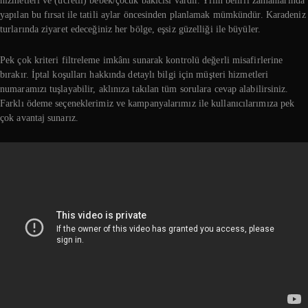
hizmetleri ve (ücretli) bebek/çocuk bakıcısı vardır. Yılın belirli zamanlarında
yapılan bu fırsat ile tatili aylar öncesinden planlamak mümkündür. Karadeniz
turlarında ziyaret edeceğiniz her bölge, eşsiz güzelliği ile büyüler.
Pek çok kriteri filtreleme imkânı sunarak kontrolü değerli misafirlerine
bırakır. İptal koşulları hakkında detaylı bilgi için müşteri hizmetleri
numaramızı tuşlayabilir, aklınıza takılan tüm sorulara cevap alabilirsiniz.
Farklı ödeme seçeneklerimiz ve kampanyalarımız ile kullanıcılarımıza pek
çok avantaj sunarız.