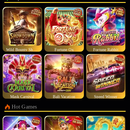
Wild Bounty Showdown
Fortune Ox
Fortune Rabbit
Mask Carnival
Bali Vacation
Speed Winner
Hot Games