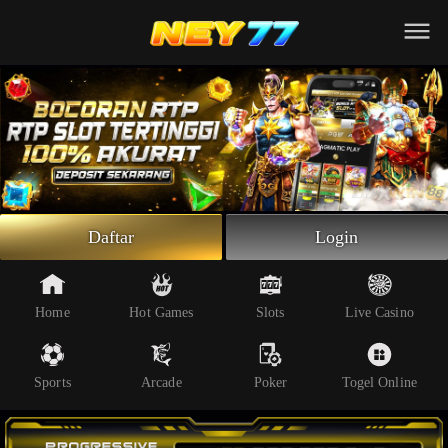
Beranda
Slot Online
Live Casino
Sportsbook
Arcade
Togel Online
Daftar
Login
Poker
Whatsapp
Home
Hot Games
Slots
Live Casino
Telegram
Sports
Arcade
Poker
Togel Online
Livechat