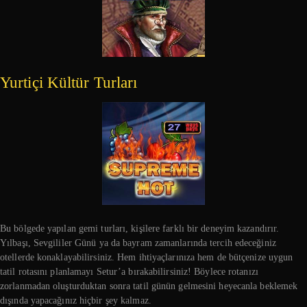
Yurtiçi Kültür Turları
Bu bölgede yapılan gemi turları, kişilere farklı bir deneyim kazandırır.
Yılbaşı, Sevgililer Günü ya da bayram zamanlarında tercih edeceğiniz
otellerde konaklayabilirsiniz. Hem ihtiyaçlarınıza hem de bütçenize uygun
tatil rotasını planlamayı Setur’a bırakabilirsiniz! Böylece rotanızı
zorlanmadan oluşturduktan sonra tatil günün gelmesini heyecanla beklemek
dışında yapacağınız hiçbir şey kalmaz.