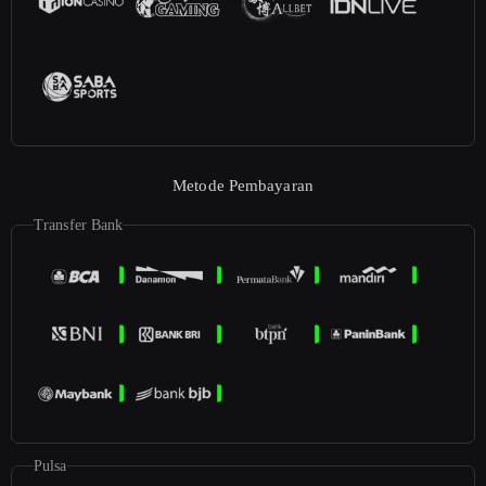
Metode Pembayaran
Transfer Bank
Pulsa