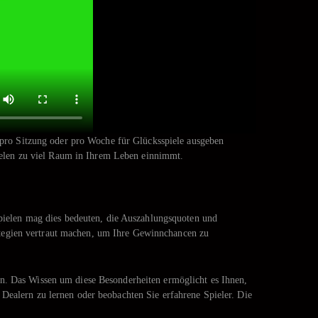
ie pro Sitzung oder pro Woche für Glücksspiele ausgeben
Spielen zu viel Raum in Ihrem Leben einnimmt.
-Spielen mag dies bedeuten, die Auszahlungsquoten und
ategien vertraut machen, um Ihre Gewinnchancen zu
en. Das Wissen um diese Besonderheiten ermöglicht es Ihnen,
 Dealern zu lernen oder beobachten Sie erfahrene Spieler. Die