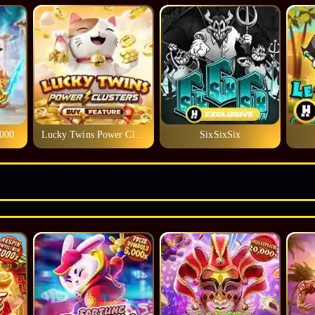
1000
Lucky Twins Power Clusters
SixSixSix