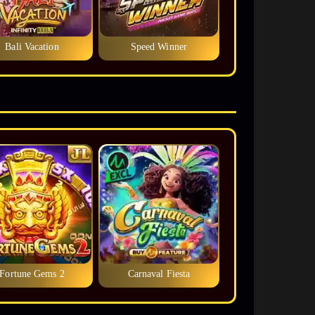
Bali Vacation
Speed Winner
Fortune Gems 2
Carnaval Fiesta