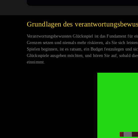
Grundlagen des verantwortungsbewus
Verantwortungsbewusstes Glücksspiel ist das Fundament für ein
Grenzen setzen und niemals mehr riskieren, als Sie sich leist
Spielen beginnen, ist es ratsam, ein Budget festzulegen und si
Glücksspiele ausgeben möchten, und hören Sie auf, sobald diese
einnimmt.