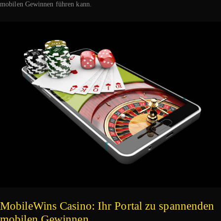
mobilen Gewinnen führen kann.
MobileWins Casino: Ihr Portal zu spannenden
mobilen Gewinnen