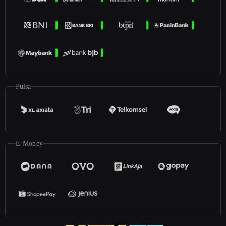
Pulsa
E-Money