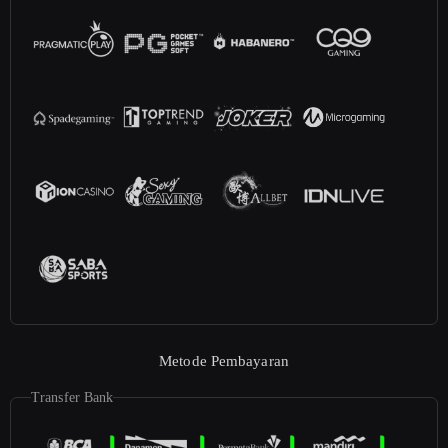
Metode Pembayaran
Transfer Bank