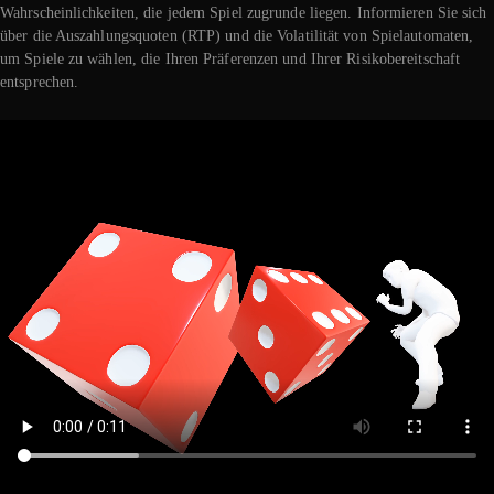
Wahrscheinlichkeiten, die jedem Spiel zugrunde liegen. Informieren Sie sich
über die Auszahlungsquoten (RTP) und die Volatilität von Spielautomaten,
um Spiele zu wählen, die Ihren Präferenzen und Ihrer Risikobereitschaft
entsprechen.