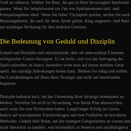
Geld zu riskieren. Wählen Sie Boni, die gut zu Ihrer bevorzugten Spielweise
passen. Wenn Sie beispielsweise ein Fan von Spielautomaten sind, sind
Freispielangebote ideal. Wenn Sie lieber Tischspiele spielen, suchen Sie nach
Bonusangeboten, die auch für diese Spiele gelten. Klug eingesetzt, sind Boni
ein mächtiges Werkzeug für Ihre mobilen Gewinne.
Die Bedeutung von Geduld und Disziplin
Geduld und Disziplin sind entscheidende, aber oft unterschätzte Elemente
erfolgreicher Casino-Strategien. Es ist leicht, sich von der Aufregung des
Spiels mitreißen zu lassen, besonders wenn man auf einem mobilen Gerät
spielt, das ständige Ablenkungen bieten kann. Bleiben Sie ruhig und treffen
Sie Entscheidungen auf Basis Ihrer Strategie und nicht auf emotionalen
Impulsen.
Disziplin bedeutet auch, bei der Umsetzung Ihrer Strategie konsequent zu
bleiben. Verfallen Sie nicht in Versuchung, von Ihrem Plan abzuweichen,
auch wenn Sie eine Pechsträhne haben. Langfristiger Erfolg im Casino
basiert auf konsequenten Entscheidungen und dem Festhalten an bewährten
Methoden. Geduld hilft Ihnen, auf die richtigen Gelegenheiten zu warten und
nicht überstürzt zu handeln, was letztendlich zu besseren und nachhaltigeren