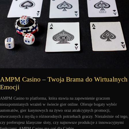
AMPM Casino – Twoja Brama do Wirtualnych
Emocji
AMPM Casino to platforma, która stawia na zapewnienie graczom
niezapomnianych wrażeń w świecie gier online. Oferuje bogaty wybór
automatów, gier kasynowych na żywo oraz atrakcyjnych promocji,
stworzonych z myślą o różnorodnych potrzebach graczy. Niezależnie od tego,
czy preferujesz klasyczne sloty, czy najnowsze produkcje z innowacyjnymi
funkcjami, AMPM Casino ma coś dla Ciebie.