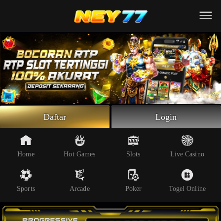
Beranda
Slot Online
Live Casino
Sportsbook
Arcade
Togel Online
Daftar
Login
Poker
Whatsapp
Home
Hot Games
Slots
Live Casino
Telegram
Sports
Arcade
Poker
Togel Online
Livechat