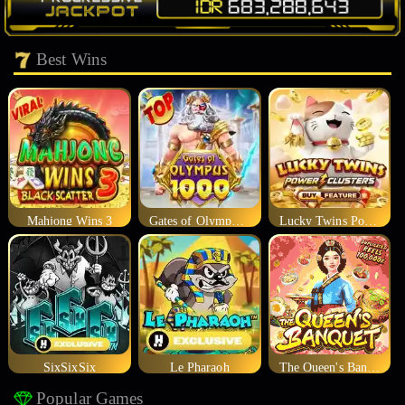
Best Wins
Mahjong Wins 3
Gates of Olympus 1000
Lucky Twins Power Clusters
SixSixSix
Le Pharaoh
The Queen's Banquet
Popular Games