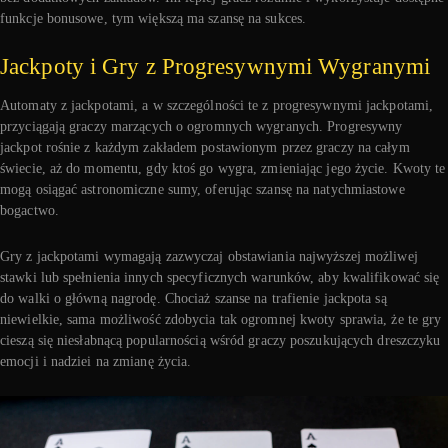
funkcje bonusowe, tym większą ma szansę na sukces.
Jackpoty i Gry z Progresywnymi Wygranymi
Automaty z jackpotami, a w szczególności te z progresywnymi jackpotami,
przyciągają graczy marzących o ogromnych wygranych. Progresywny
jackpot rośnie z każdym zakładem postawionym przez graczy na całym
świecie, aż do momentu, gdy ktoś go wygra, zmieniając jego życie. Kwoty te
mogą osiągać astronomiczne sumy, oferując szansę na natychmiastowe
bogactwo.
Gry z jackpotami wymagają zazwyczaj obstawiania najwyższej możliwej
stawki lub spełnienia innych specyficznych warunków, aby kwalifikować się
do walki o główną nagrodę. Chociaż szanse na trafienie jackpota są
niewielkie, sama możliwość zdobycia tak ogromnej kwoty sprawia, że te gry
cieszą się niesłabnącą popularnością wśród graczy poszukujących dreszczyku
emocji i nadziei na zmianę życia.