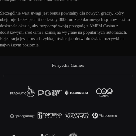
Szczególnie wart uwagi jest bonus powitalny dla nowych graczy, który
obejmuje 150% premii do kwoty 300€ oraz 50 darmowych spinów. Jest to
doskonała okazja, aby rozpocząć swoją przygodę z AMPM Casino z
dodatkowymi środkami i szansą na wygrane na popularnych automatach.
Rejestracja jest prosta i szybka, otwierając drzwi do świata rozrywki na
najwyższym poziomie.
Penyedia Games