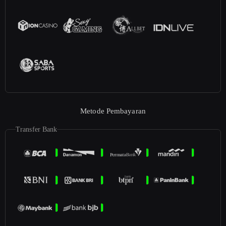
Metode Pembayaran
Transfer Bank