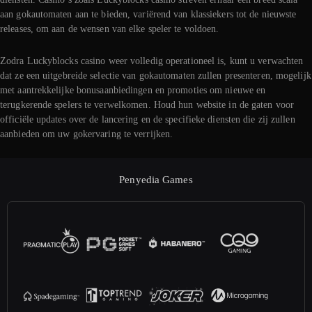
aan gokautomaten aan te bieden, variërend van klassiekers tot de nieuwste
releases, om aan de wensen van elke speler te voldoen.
Zodra Luckyblocks casino weer volledig operationeel is, kunt u verwachten
dat ze een uitgebreide selectie van gokautomaten zullen presenteren, mogelijk
met aantrekkelijke bonusaanbiedingen en promoties om nieuwe en
terugkerende spelers te verwelkomen. Houd hun website in de gaten voor
officiële updates over de lancering en de specifieke diensten die zij zullen
aanbieden om uw gokervaring te verrijken.
Penyedia Games