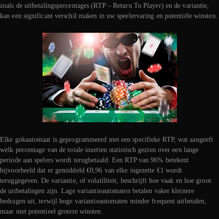
zoals de uitbetalingspercentages (RTP – Return To Player) en de variantie,
kan een significant verschil maken in uw speelervaring en potentiële winsten.
Elke gokautomaat is geprogrammeerd met een specifieke RTP, wat aangeeft
welk percentage van de totale inzetten statistisch gezien over een lange
periode aan spelers wordt terugbetaald. Een RTP van 96% betekent
bijvoorbeeld dat er gemiddeld €0,96 van elke ingezette €1 wordt
teruggegeven. De variantie, of volatiliteit, beschrijft hoe vaak en hoe groot
de uitbetalingen zijn. Lage variantieautomaten betalen vaker kleinere
bedragen uit, terwijl hoge variantieautomaten minder frequent uitbetalen,
maar met potentieel grotere winsten.