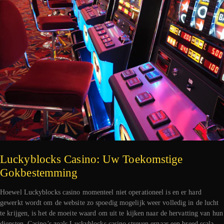
Luckyblocks Casino: Uw Toekomstige
Gokbestemming
Hoewel Luckyblocks casino momenteel niet operationeel is en er hard
gewerkt wordt om de website zo spoedig mogelijk weer volledig in de lucht
te krijgen, is het de moeite waard om uit te kijken naar de hervatting van hun
diensten. Casino’s zoals Luckyblocks casino streven ernaar een breed scala