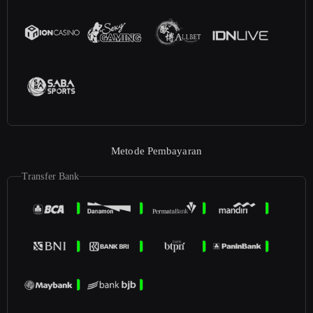
Metode Pembayaran
Transfer Bank