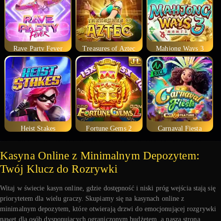
Rave Party Fever
Treasures of Aztec
Mahjong Ways 3
Heist Stakes
Fortune Gems 2
Carnaval Fiesta
Kasyna Online z Minimalnym Depozytem:
Twój Klucz do Rozrywki
Witaj w świecie kasyn online, gdzie dostępność i niski próg wejścia stają się
priorytetem dla wielu graczy. Skupiamy się na kasynach online z
minimalnym depozytem, które otwierają drzwi do emocjonującej rozgrywki
nawet dla osób dysponujących ograniczonym budżetem, a nasza strona