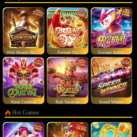
Wild Bounty Showdown
Fortune Ox
Fortune Rabbit
Mask Carnival
Bali Vacation
Speed Winner
Hot Games