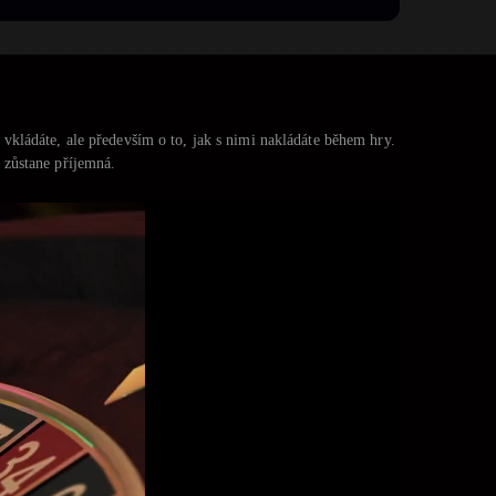
vkládáte, ale především o to, jak s nimi nakládáte během hry.
 zůstane příjemná.