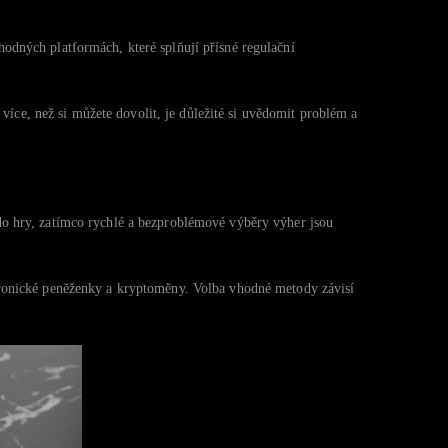
odných platformách, které splňují přísné regulační
 více, než si můžete dovolit, je důležité si uvědomit problém a
 do hry, zatímco rychlé a bezproblémové výběry výher jsou
ktronické peněženky a kryptoměny. Volba vhodné metody závisí