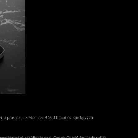
rní prostředí. S více než 9 500 hrami od špičkových