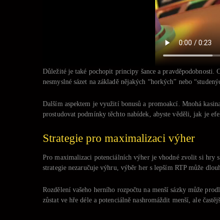
Důležité je také pochopit principy šance a pravděpodobnosti. 
nesmyslné sázet na základě nějakých “horkých” nebo “studených”
Dalším aspektem je využití bonusů a promoakcí. Mnohá kasina n
prostudovat podmínky těchto nabídek, abyste věděli, jak je efe
Strategie pro maximalizaci výher
Pro maximalizaci potenciálních výher je vhodné zvolit si hry 
strategie nezaručuje výhru, výběr her s lepším RTP může dlouh
Rozdělení vašeho herního rozpočtu na menší sázky může prodlou
zůstat ve hře déle a potenciálně nashromáždit menší, ale častěj