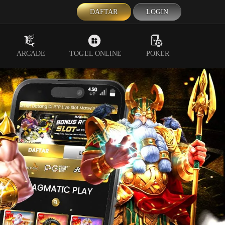
DAFTAR
LOGIN
ARCADE
TOGEL ONLINE
POKER