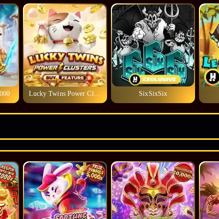
1000
Lucky Twins Power Clusters
SixSixSix