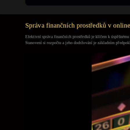
Správa finančních prostředků v onlin
Efektivní správa finančních prostředků je klíčem k úspěšnému 
Stanovení si rozpočtu a jeho dodržování je základním předpok