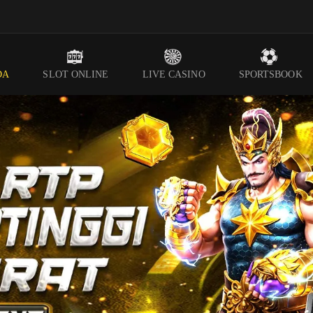
DA
SLOT ONLINE
LIVE CASINO
SPORTSBOOK