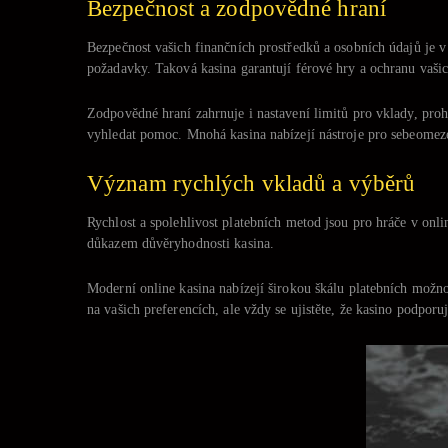
Bezpečnost a zodpovědné hraní
Bezpečnost vašich finančních prostředků a osobních údajů je v
požadavky. Taková kasina garantují férové hry a ochranu vašic
Zodpovědné hraní zahrnuje i nastavení limitů pro vklady, prohry
vyhledat pomoc. Mnohá kasina nabízejí nástroje pro sebeomez
Význam rychlých vkladů a výběrů
Rychlost a spolehlivost platebních metod jsou pro hráče v on
důkazem důvěryhodnosti kasina.
Moderní online kasina nabízejí širokou škálu platebních možn
na vašich preferencích, ale vždy se ujistěte, že kasino podporu