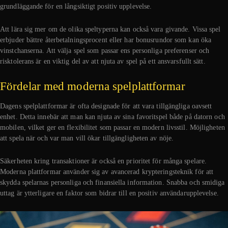
grundläggande för en långsiktigt positiv upplevelse.
Att lära sig mer om de olika speltyperna kan också vara givande. Vissa spel
erbjuder bättre återbetalningsprocent eller har bonusrundor som kan öka
vinstchanserna. Att välja spel som passar ens personliga preferenser och
risktolerans är en viktig del av att njuta av spel på ett ansvarsfullt sätt.
Fördelar med moderna spelplattformar
Dagens spelplattformar är ofta designade för att vara tillgängliga oavsett
enhet. Detta innebär att man kan njuta av sina favoritspel både på datorn och
mobilen, vilket ger en flexibilitet som passar en modern livsstil. Möjligheten
att spela när och var man vill ökar tillgängligheten av nöje.
Säkerheten kring transaktioner är också en prioritet för många spelare.
Moderna plattformar använder sig av avancerad krypteringsteknik för att
skydda spelarnas personliga och finansiella information. Snabba och smidiga
uttag är ytterligare en faktor som bidrar till en positiv användarupplevelse.