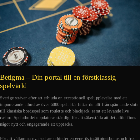
Betigma – Din portal till en förstklassig
spelvärld
Sverige strävar efter att erbjuda en exceptionell spelupplevelse med ett
imponerande utbud av över 6000 spel. Här hittar du allt från spännande slots
till klassiska bordsspel som roulette och blackjack, samt ett levande live
casino. Spelutbudet uppdateras ständigt för att säkerställa att det alltid finns
något nytt och engagerande att upptäcka.
För att välkomna nya spelare erbjuder en generös insättningsbonus och free