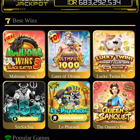
Best Wins
Mahjong Wins 3
Gates of Olympus 1000
Lucky Twins Power Clusters
SixSixSix
Le Pharaoh
The Queen's Banquet
Popular Games