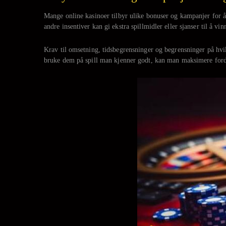
Mange online kasinoer tilbyr ulike bonuser og kampanjer for å 
andre insentiver kan gi ekstra spillmidler eller sjanser til å v
Krav til omsetning, tidsbegrensninger og begrensninger på hvil
bruke dem på spill man kjenner godt, kan man maksimere fordel