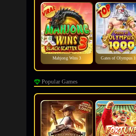
Mahjong Wins 3
Gates of Olympus 
Popular Games