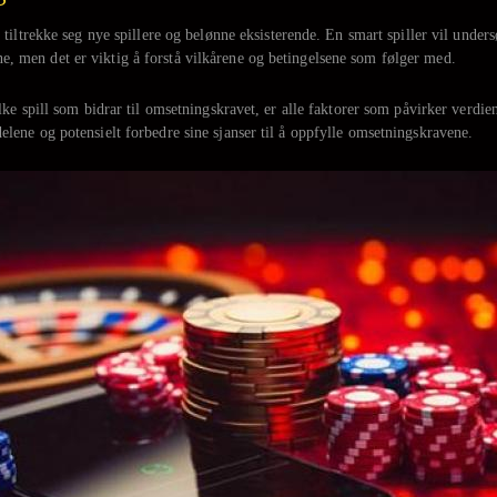
tiltrekke seg nye spillere og belønne eksisterende. En smart spiller vil under
inne, men det er viktig å forstå vilkårene og betingelsene som følger med.
ke spill som bidrar til omsetningskravet, er alle faktorer som påvirker verdi
ene og potensielt forbedre sine sjanser til å oppfylle omsetningskravene.