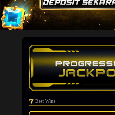
Best Wins