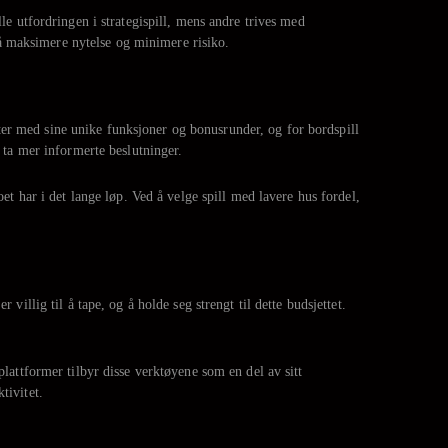
le utfordringen i strategispill, mens andre trives med
r å maksimere nytelse og minimere risiko.
ter med sine unike funksjoner og bonusrunder, og for bordspill
e ta mer informerte beslutninger.
oet har i det lange løp. Ved å velge spill med lavere hus fordel,
villig til å tape, og å holde seg strengt til dette budsjettet.
plattformer tilbyr disse verktøyene som en del av sitt
tivitet.