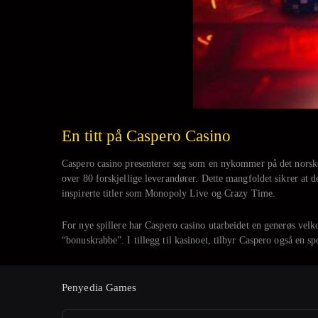
En titt på Caspero Casino
Caspero casino presenterer seg som en nykommer på det norske m
over 80 forskjellige leverandører. Dette mangfoldet sikrer at 
inspirerte titler som Monopoly Live og Crazy Time.
For nye spillere har Caspero casino utarbeidet en generøs velk
“bonuskrabbe”. I tillegg til kasinoet, tilbyr Caspero også en s
Penyedia Games