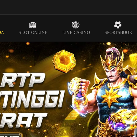
DA
SLOT ONLINE
LIVE CASINO
SPORTSBOOK