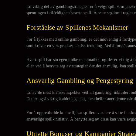
En viktig del av gamblingstrategien er å velge spill som passer
spenningen i tilfeldighetsbaserte spill. Å sette seg inn i regle
Forståelse av Spillenes Mekanismer
For å lykkes med online gambling, er det nødvendig å fordype 
som krever en viss grad av taktisk tenkning. Ved å forstå sanns
Hvert spill har sin egen unike matematikk, og det er viktig å fo
eller ved å benytte seg av strategier der det er mulig, kan spill
Ansvarlig Gambling og Pengestyring
En av de mest kritiske aspekter ved all gambling, inkludert onlin
Det er også viktig å aldri jage tap, men heller anerkjenne når de
For å opprettholde kontroll, bør spillere vurdere å sette innsk
ansvarlige spill-initiativ. Å benytte seg av disse kan være avg
Utnytte Bonuser og Kampanjer Strate