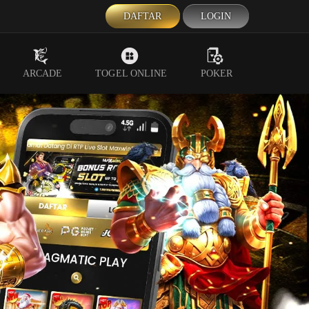
DAFTAR
LOGIN
ARCADE
TOGEL ONLINE
POKER