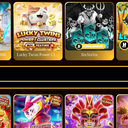
1000
Lucky Twins Power Clusters
SixSixSix