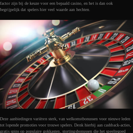
factor zijn bij de keuze voor een bepaald casino, en het is dan ook
begrijpelijk dat spelers hier veel waarde aan hechten.
Deze aanbiedingen variëren sterk, van welkomstbonussen voor nieuwe leden
tot lopende promoties voor trouwe spelers. Denk hierbij aan cashback-acties,
gratis spins op populaire gokkasten, stortingsbonussen die het speeltegoed