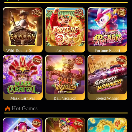
Wild Bounty Showdown
Fortune Ox
Fortune Rabbit
Mask Carnival
Bali Vacation
Speed Winner
Hot Games