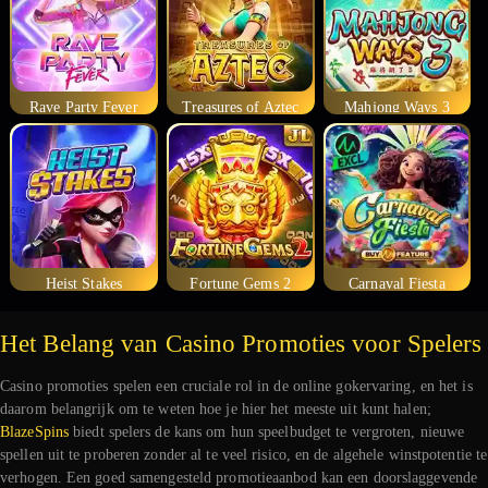
Rave Party Fever
Treasures of Aztec
Mahjong Ways 3
Heist Stakes
Fortune Gems 2
Carnaval Fiesta
Het Belang van Casino Promoties voor Spelers
Casino promoties spelen een cruciale rol in de online gokervaring, en het is
daarom belangrijk om te weten hoe je hier het meeste uit kunt halen;
BlazeSpins
biedt spelers de kans om hun speelbudget te vergroten, nieuwe
spellen uit te proberen zonder al te veel risico, en de algehele winstpotentie te
verhogen. Een goed samengesteld promotieaanbod kan een doorslaggevende