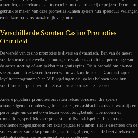
aanvullen, en deelname aan toernooien met aantrekkelijke prijzen. Door slim
gebruik te maken van deze promoties kunnen spelers hun speelduur verlengen
en de kans op winst aanzienlijk vergroten.
Verschillende Soorten Casino Promoties
Ontrafeld
De wereld van casino promoties is divers en dynamisch. Een van de meest
voorkomende is de welkomstbonus, die vaak bestaat uit een percentage van
de eerste storting of een pakket met gratis spins. Dit is bedoeld om nieuwe
spelers aan te trekken en hen een warm welkom te heten. Daarnaast zijn er
loyaliteitsprogramma’s en VIP-regelingen die spelers belonen voor hun
voortdurende spelactiviteit met exclusieve bonussen en voordelen.
Andere populaire promoties omvatten reload bonussen, die spelers
aanmoedigen om opnieuw geld te storten, en cashback bonussen, waarbij een
percentage van de netto verliezen wordt terugbetaald. Toernooien en
competities, specifiek voor gokkasten of live tafelspellen, bieden ook
spannende mogelijkheden om extra prijzen te winnen. Het is essentieel om de
voorwaarden van elke promotie goed te begrijpen, zoals de inzetvereisten en