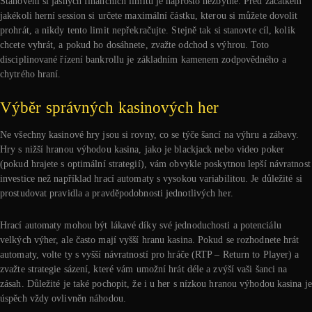
Stanovení si jasných finančních limitů je naprosto nezbytné. Před začátkem
jakékoli herní session si určete maximální částku, kterou si můžete dovolit
prohrát, a nikdy tento limit nepřekračujte. Stejně tak si stanovte cíl, kolik
chcete vyhrát, a pokud ho dosáhnete, zvažte odchod s výhrou. Toto
disciplinované řízení bankrollu je základním kamenem zodpovědného a
chytrého hraní.
Výběr správných kasinových her
Ne všechny kasinové hry jsou si rovny, co se týče šancí na výhru a zábavy.
Hry s nižší hranou výhodou kasina, jako je blackjack nebo video poker
(pokud hrajete s optimální strategií), vám obvykle poskytnou lepší návratnost
investice než například hrací automaty s vysokou variabilitou. Je důležité si
prostudovat pravidla a pravděpodobnosti jednotlivých her.
Hrací automaty mohou být lákavé díky své jednoduchosti a potenciálu
velkých výher, ale často mají vyšší hranu kasina. Pokud se rozhodnete hrát
automaty, volte ty s vyšší návratností pro hráče (RTP – Return to Player) a
zvažte strategie sázení, které vám umožní hrát déle a zvýší vaši šanci na
zásah. Důležité je také pochopit, že i u her s nízkou hranou výhodou kasina je
úspěch vždy ovlivněn náhodou.