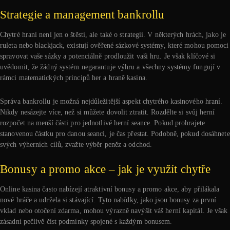
Strategie a management bankrollu
Chytré hraní není jen o štěstí, ale také o strategii. V některých hrách, jako je
ruleta nebo blackjack, existují ověřené sázkové systémy, které mohou pomoci
spravovat vaše sázky a potenciálně prodloužit vaši hru. Je však klíčové si
uvědomit, že žádný systém negarantuje výhru a všechny systémy fungují v
rámci matematických principů her a hraně kasina.
Správa bankrollu je možná nejdůležitější aspekt chytrého kasinového hraní.
Nikdy nesázejte více, než si můžete dovolit ztratit. Rozdělte si svůj herní
rozpočet na menší části pro jednotlivé herní seance. Pokud prohrajete
stanovenou částku pro danou seanci, je čas přestat. Podobně, pokud dosáhnete
svých výherních cílů, zvažte výběr peněz a odchod.
Bonusy a promo akce – jak je využít chytře
Online kasina často nabízejí atraktivní bonusy a promo akce, aby přilákala
nové hráče a udržela si stávající. Tyto nabídky, jako jsou bonusy za první
vklad nebo otočení zdarma, mohou výrazně navýšit váš herní kapitál. Je však
zásadní pečlivě číst podmínky spojené s každým bonusem.