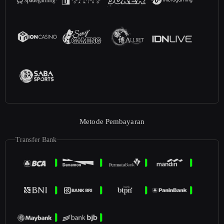
Metode Pembayaran
Transfer Bank