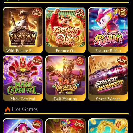
Wild Bounty Showdown
Fortune Ox
Fortune Rabbit
Mask Carnival
Bali Vacation
Speed Winner
Hot Games