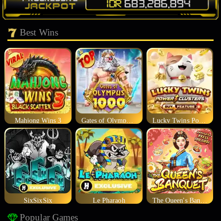
Best Wins
Mahjong Wins 3
Gates of Olympus 1000
Lucky Twins Power Clusters
SixSixSix
Le Pharaoh
The Queen's Banquet
Popular Games